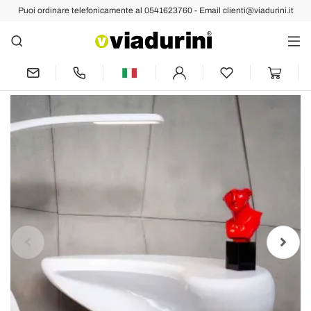
Puoi ordinare telefonicamente al 0541623760 - Email clienti@viadurini.it
Indietro
Prec
Succ
Scrivania design moderno da ufficio
Boomerang made in Italy