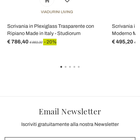
VIADURINI LIVING
Scrivania in Plexiglass Trasparente con
Scrivania in
Ripiano Made in Italy - Studiorum
Moderno Made
€ 786,40
€ 495,20
- 20%
€ 983,00
€ 6
Email Newsletter
Iscriviti gratuitamente alla nostra Newsletter