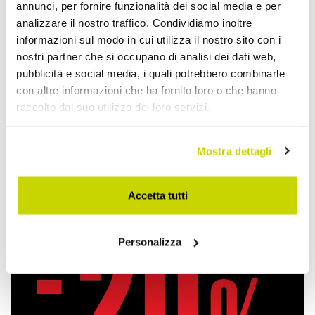
annunci, per fornire funzionalità dei social media e per
analizzare il nostro traffico. Condividiamo inoltre
informazioni sul modo in cui utilizza il nostro sito con i
nostri partner che si occupano di analisi dei dati web,
Aggiungi alla Wish List
pubblicità e social media, i quali potrebbero combinarle
Invia la tua opinione su questo prodotto
Stampa
con altre informazioni che ha fornito loro o che hanno
raccolto dal suo utilizzo dei loro servizi.
Condividi
Mostra dettagli
Scaldasalviette Idraulici
Accetta tutti
Personalizza