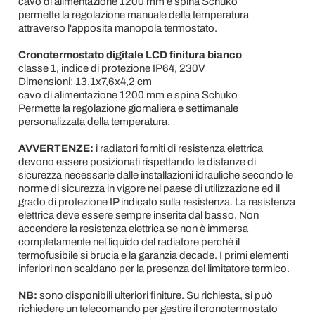
cavo di alimentazione 1200 mm e spina Schuko
permette la regolazione manuale della temperatura
attraverso l'apposita manopola termostato.
Cronotermostato digitale LCD finitura bianco
classe 1, indice di protezione IP64, 230V
Dimensioni: 13,1x7,6x4,2 cm
cavo di alimentazione 1200 mm e spina Schuko
Permette la regolazione giornaliera e settimanale
personalizzata della temperatura.
AVVERTENZE:
i radiatori forniti di resistenza elettrica
devono essere posizionati rispettando le distanze di
sicurezza necessarie dalle installazioni idrauliche secondo le
norme di sicurezza in vigore nel paese di utilizzazione ed il
grado di protezione IP indicato sulla resistenza. La resistenza
elettrica deve essere sempre inserita dal basso. Non
accendere la resistenza elettrica se non è immersa
completamente nel liquido del radiatore perchè il
termofusibile si brucia e la garanzia decade. I primi elementi
inferiori non scaldano per la presenza del limitatore termico.
NB:
sono disponibili ulteriori finiture. Su richiesta, si può
richiedere un telecomando per gestire il cronotermostato