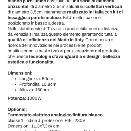
bianco puro lucido
costituito da
una serie di elementi
orizzontali
di diametro 3,5cm saldati su
collettori verticali
di diametro 3,5cm interamente
realizzato in Italia
con
kit di
fissaggio a parete incluso
. Kit di elettrificazione
posizionato in basso a destra.
Nello stabilimento di Treviso, a pochi chilometri di distanza
da Venezia si realizza questo elemento garantendo tutta la
qualità e l'efficienza del Made in Italy.
Conoscenza e
ricerca dell'innovazione nei processi e nei prodotti
costituiscono le basi e i valori per la creazione del prodotto
che unisce
tecnologie d'avanguardia e design
,
bellezza
estetica e funzionalità.
Dimensioni:
Lunghezza: 50cm
Profondità: 10.8cm
Altezza: 180cm
Potenza:
1000W
Optional:
Termostato elettrico analogico finitura bianco
classe 1, indice di protezione IP64, 230V
Dimensioni: 11,3x7,3x4 cm