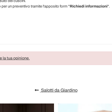
suto dei cuscini.
o per un preventivo tramite l'apposito form "
Richiedi informazioni
".
e la tua opinione.
Salotti da Giardino