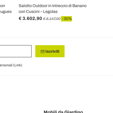
con
Salotto Outdoor in Intreccio di Banano
 Hugues
con Cuscini – Legolas
€ 3.602,90
€ 5.147,00
- 30%
Iscriviti
personali (
Link
)
Mobili da Giardino