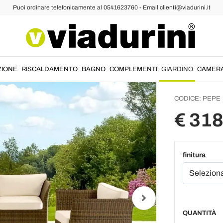
Puoi ordinare telefonicamente al 0541623760 - Email clienti@viadurini.it
Salotto
Polyra
Cuscin
ZIONE
RISCALDAMENTO
BAGNO
COMPLEMENTI
GIARDINO
CAMER
CODICE:
PEPE
€ 31
finitura
QUANTITÀ