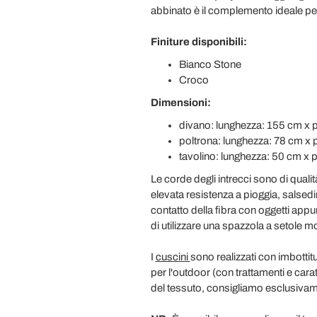
abbinato è il complemento ideale per 
Finiture disponibili:
Bianco Stone
Croco
Dimensioni:
divano: lunghezza: 155 cm x p
poltrona: lunghezza: 78 cm x p
tavolino: lunghezza: 50 cm x 
Le corde degli intrecci sono di qualit
elevata resistenza a pioggia, salsed
contatto della fibra con oggetti appu
di utilizzare una spazzola a setole 
I
cuscini
sono realizzati con imbottit
per l'outdoor (con trattamenti e carat
del tessuto, consigliamo esclusiva