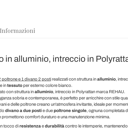
 Informazioni
no in alluminio, intreccio in Poly
 poltrone e 1 divano 2 posti
realizzati con struttura in
alluminio
, intre
e in
tessuto
per esterno colore bianco.
to con struttura in
alluminio
, intreccio in Polyrattan marca REHAU.
leganza sobria e contemporanea, è perfetto per arricchire con stile qu
vani e delle poltrone creano un'atmosfera invitante, ideale per momenti d
odo
divano a due posti
e due
poltrone singole
, ognuna completata 
 che promettono comfort duraturo e una manutenzione minima.
n tocco di
resistenza
e
durabilità
contro le intemperie, mantenendo l