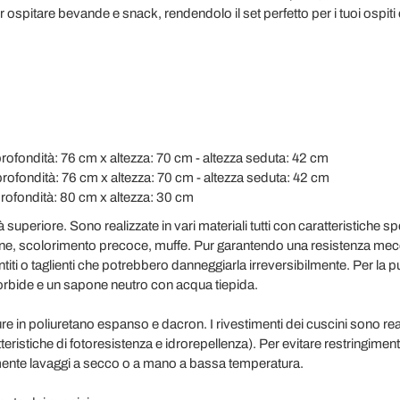
ospitare bevande e snack, rendendolo il set perfetto per i tuoi ospiti e 
rofondità: 76 cm x altezza: 70 cm - altezza seduta: 42 cm
rofondità: 76 cm x altezza: 70 cm - altezza seduta: 42 cm
profondità: 80 cm x altezza: 30 cm
à superiore. Sono realizzate in vari materiali tutti con caratteristiche 
ine, scolorimento precoce, muffe. Pur garantendo una resistenza mecca
ntiti o taglienti che potrebbero danneggiarla irreversibilmente. Per la 
morbide e un sapone neutro con acqua tiepida.
ure in poliuretano espanso e dacron. I rivestimenti dei cuscini sono rea
teristiche di fotoresistenza e idrorepellenza). Per evitare restringiment
mente lavaggi a secco o a mano a bassa temperatura.