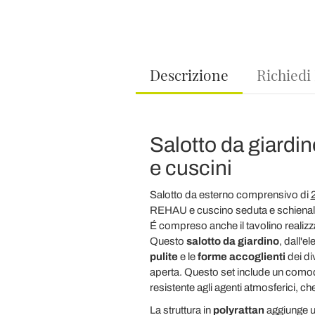
Descrizione
Richiedi
Salotto da giardi
e cuscini
Salotto da esterno comprensivo di
2
REHAU
e cuscino seduta e schienal
É compreso anche il tavolino realizza
Questo
salotto da giardino
, dall'e
pulite
e le
forme accoglienti
dei di
aperta. Questo set include un com
resistente agli agenti atmosferici,
La struttura in
polyrattan
aggiunge u