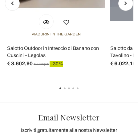
VIADURINI IN THE GARDEN
V
n
Salotto Outdoor in Intreccio di Banano con
Salotto da G
Cuscini – Legolas
Tavolino - M
€ 3.602,90
€ 6.022,10
- 30%
€ 5.147,00
Email Newsletter
Iscriviti gratuitamente alla nostra Newsletter