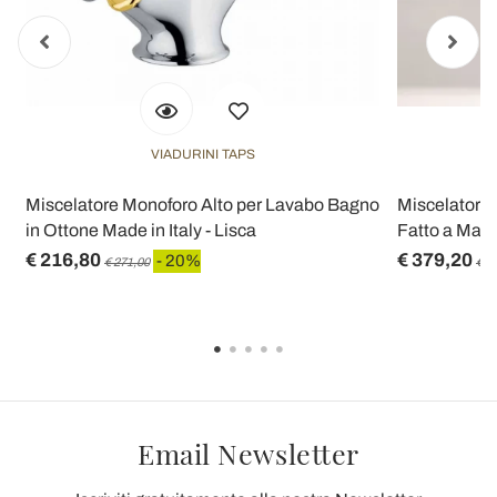
VIADURINI TAPS
Miscelatore Monoforo Alto per Lavabo Bagno
Miscelatore 
in Ottone Made in Italy - Lisca
Fatto a Mano
€ 216,80
€ 379,20
- 20%
€ 271,00
€ 4
Email Newsletter