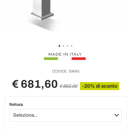
CODICE:
SIKA5
€ 681,60
-20% di sconto
€ 852,00
finitura