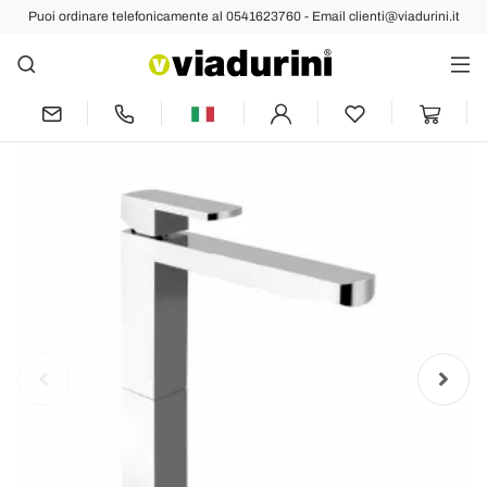
Puoi ordinare telefonicamente al 0541623760 - Email clienti@viadurini.it
Indietro
Prec
Succ
Rubinetto per Lavabo Bagno Moderno in
Ottone di Design Made in Italy - Sika