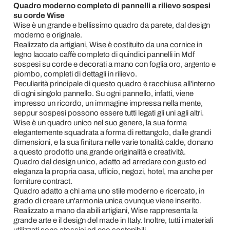
Quadro moderno completo di pannelli a rilievo sospesi
su corde Wise
Wise è un grande e bellissimo quadro da parete, dal design
moderno e originale.
Realizzato da artigiani, Wise è costituito da una cornice in
legno laccato caffè completo di quindici pannelli in Mdf
sospesi su corde e decorati a mano con foglia oro, argento e
piombo, completi di dettagli in rilievo.
Peculiarità principale di questo quadro è racchiusa all'interno
di ogni singolo pannello. Su ogni pannello, infatti, viene
impresso un ricordo, un immagine impressa nella mente,
seppur sospesi possono essere tutti legati gli uni agli altri.
Wise è un quadro unico nel suo genere, la sua forma
elegantemente squadrata a forma di rettangolo, dalle grandi
dimensioni, e la sua finitura nelle varie tonalità calde, donano
a questo prodotto una grande originalità e creatività.
Quadro dal design unico, adatto ad arredare con gusto ed
eleganza la propria casa, ufficio, negozi, hotel, ma anche per
forniture contract.
Quadro adatto a chi ama uno stile moderno e ricercato, in
grado di creare un'armonia unica ovunque viene inserito.
Realizzato a mano da abili artigiani, Wise rappresenta la
grande arte e il design del made in Italy. Inoltre, tutti i materiali