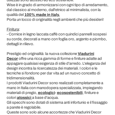
utilizzati sono atossici ed eco sostenibili.
Wise è in grado di armonizzarsi con ogni tipo di arredamento,
dal classico al moderno, dall'etnico al minimalista, con la
qualità del
100% made in Italy.
Porta un tocco di originalità negli ambienti che più desideri!
Finitura
:
- Cornice in legno laccata caffè con quindici pannelli sospesi
su corde, decorati a mano con foglia oro, argento e piombo,
dettagli in rilievo.
Prestigio ed originalità: la nuova collezione
Viadurini
Decor
offre una ricca gamma di forme e finiture adatte ad
appagare qualsiasi esigenza di stile d'arredo. L'eleganza del
design incontra la ricercatezza dei materiali. I colori e le
tecniche si fondono per dar vita ad un nuovo concetto di
tridimensionalità.
I prodotti Viadurini Decor sono realizzati completamente a
mano in Italia con manodopera specializzata, impiegando
materiali di pregio,
ecologici
-
ecosostenibili
, finiture e
colori
atossici
a base d'acqua.
Gli specchi sono dotati di sistema anti infortunio e il fissaggio
a parete è regolabile.
Queste sono solo alcune accortezze che Viadurini Decor