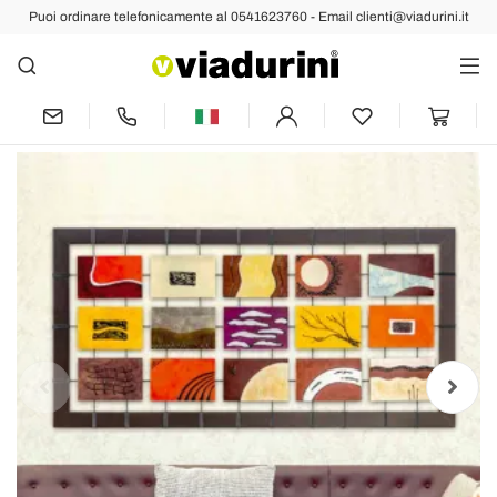
Puoi ordinare telefonicamente al 0541623760 - Email clienti@viadurini.it
Indietro
Prec
Succ
Quadro moderno completo di pannelli a
rilievo sospesi su corde Wise