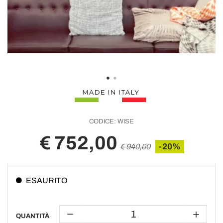
CODICE:
WISE
€ 752,00
-20%
€ 940,00
ESAURITO
QUANTITÀ