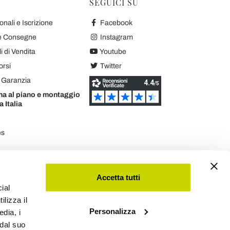
SEGUICI SU
nali e Iscrizione
Facebook
 e Consegne
Instagram
 di Vendita
Youtube
orsi
Twitter
e Garanzia
na al piano e montaggio
a Italia
es
Accetta tutti
ial
ilizza il
Personalizza
edia, i
Viadurini
 dal suo
Software Ecommerce
by Daisuke®