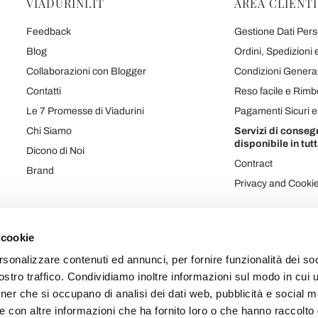
VIADURINI.IT
AREA CLIENTI
Feedback
Gestione Dati Perso
Blog
Ordini, Spedizioni
Collaborazioni con Blogger
Condizioni Generali
Contatti
Reso facile e Rimb
Le 7 Promesse di Viadurini
Pagamenti Sicuri 
Chi Siamo
Servizi di conseg
disponibile in tutt
Dicono di Noi
Contract
Brand
Privacy and Cooki
 cookie
Mappa prodotti
Mappa categorie
Mappa blog
Mappa varie
rsonalizzare contenuti ed annunci, per fornire funzionalità dei soc
stro traffico. Condividiamo inoltre informazioni sul modo in cui ut
tner che si occupano di analisi dei dati web, pubblicità e social m
e con altre informazioni che ha fornito loro o che hanno raccolto