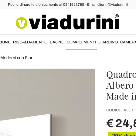
Puoi ordinare telefonicamente al 0541623760 - Email clienti@viadurini.it
ZIONE
RISCALDAMENTO
BAGNO
COMPLEMENTI
GIARDINO
CAMER
 Moderni con Fiori
Quadro
Albero
Made in
CODICE:
ALET
€ 24,
-20% di sc