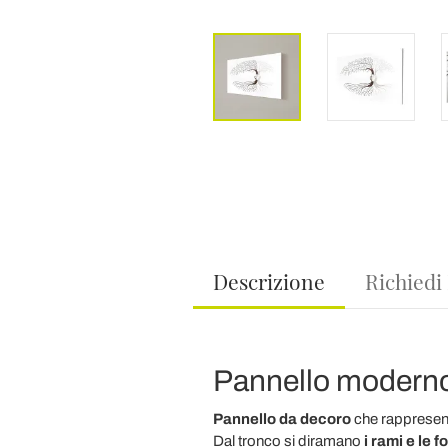
Descrizione
Richiedi
Pannello moderno 
Pannello da decoro
che
rappresent
Dal tronco si diramano
i rami e le f