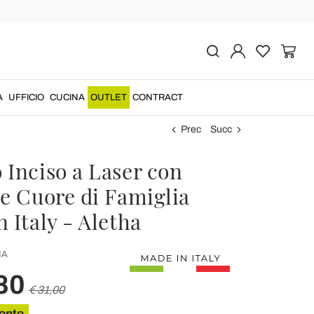
A
UFFICIO
CUCINA
OUTLET
CONTRACT
Prec
Succ
 Inciso a Laser con
 e Cuore di Famiglia
 Italy - Aletha
HA
80
€ 31,00
onto