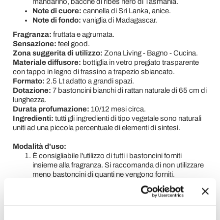
mandarino, bacche di ribes nero di Tasmania.
Note di cuore:
cannella di Sri Lanka, anice.
Note di fondo:
vaniglia di Madagascar.
Fragranza:
fruttata e agrumata.
Sensazione:
feel good.
Zona suggerita di utilizzo:
Zona Living - Bagno - Cucina.
Materiale diffusore:
bottiglia in vetro pregiato trasparente
con tappo in legno di frassino a trapezio sbiancato.
Formato:
2.5 Lt adatto a grandi spazi.
Dotazione:
7 bastoncini bianchi di rattan naturale di 65 cm di
lunghezza.
Durata profumazione:
10/12 mesi circa.
Ingredienti:
tutti gli ingredienti di tipo vegetale sono naturali
uniti ad una piccola percentuale di elementi di sintesi.
Modalità d'uso:
È consigliabile l'utilizzo di tutti i bastoncini forniti
insieme alla fragranza. Si raccomanda di non utilizzare
meno bastoncini di quanti ne vengono forniti.
Al primo utilizzo è necessario lasciar impregnare i
bastoncini per un’ora e poi rigirarli.
Per regolare l’intensità della fragranza occorre girare
tutti i bastoncini o una parte una o più volte al giorno.