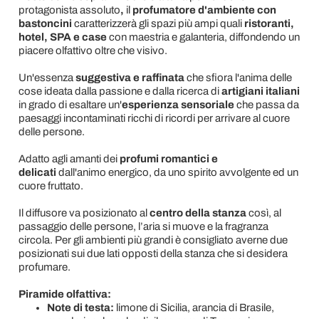
protagonista assoluto
,
il
profumatore d'ambiente con
bastoncini
caratterizzerà gli spazi più ampi quali
ristoranti,
hotel, SPA e case
con maestria e galanteria, diffondendo un
piacere olfattivo oltre che visivo.
Un'essenza
suggestiva e raffinata
che sfiora l'anima delle
cose ideata dalla passione e dalla ricerca di
artigiani italiani
in grado di esaltare un'
esperienza sensoriale
che passa da
paesaggi incontaminati ricchi di ricordi per arrivare al cuore
delle persone.
Adatto agli amanti dei
profumi romantici e
delicati
dall'animo energico, da uno spirito avvolgente ed un
cuore fruttato.
Il diffusore va posizionato al
centro della stanza
così, al
passaggio delle persone, l’aria si muove e la fragranza
circola. Per gli ambienti più grandi è consigliato averne due
posizionati sui due lati opposti della stanza che si desidera
profumare.
Piramide olfattiva:
Note di testa:
limone di Sicilia, arancia di Brasile,