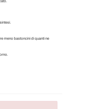
cato.
sintesi.
zzare meno bastoncini di quanti ne
iorno.