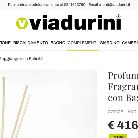
Puoi ordinare telefonicamente al 0541623760 - Email clienti@viadurini.it
ZIONE
RISCALDAMENTO
BAGNO
COMPLEMENTI
GIARDINO
CAMER
Raggiungere la Felicità
Profum
Fragra
con Bas
CODICE:
LADOL
€ 416
-20%