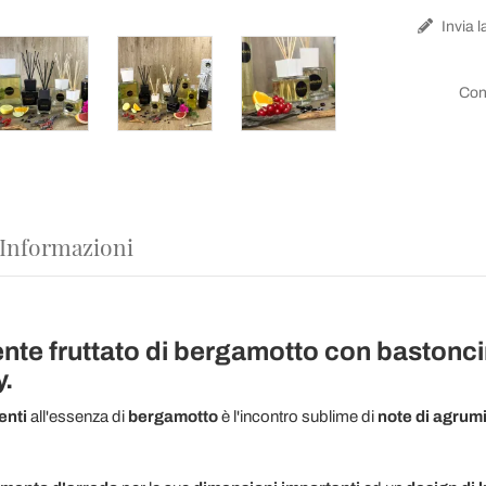
Invia l
Con
 Informazioni
te fruttato di bergamotto con bastoncin
y.
enti
all'essenza di
bergamotto
è l'incontro sublime di
note di agrumi