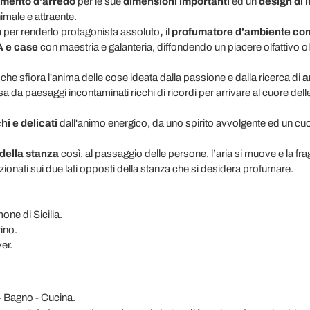
mento d'arredo
per le sue
dimensioni importanti
ed un
design di 
male e attraente.
per renderlo protagonista assoluto
,
il
profumatore d'ambiente con
PA e case
con maestria e galanteria, diffondendo un piacere olfattivo ol
a
che sfiora l'anima delle cose ideata dalla passione e dalla ricerca di
a
 da paesaggi incontaminati ricchi di ricordi per arrivare al cuore del
hi e delicati
dall'animo energico, da uno spirito avvolgente ed un cu
della stanza
così, al passaggio delle persone, l’aria si muove e la frag
ionati sui due lati opposti della stanza che si desidera profumare.
one di Sicilia.
ino.
er.
- Bagno - Cucina.