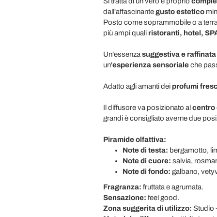
Si tratta di un vero e proprio
comple
dall'affascinante
gusto estetico
mini
Posto come soprammobile o a terra 
più ampi quali
ristoranti, hotel, S
Un'essenza
suggestiva e raffinat
un'
esperienza sensoriale
che passa
Adatto agli amanti dei
profumi fresc
Il diffusore va posizionato al
centro 
grandi è consigliato averne due posiz
Piramide olfattiva:
Note di testa:
bergamotto, lim
Note di cuore:
salvia, rosmar
Note di fondo:
galbano, vetyv
Fragranza:
fruttata e agrumata.
Sensazione:
feel good.
Zona suggerita di utilizzo:
Studio 