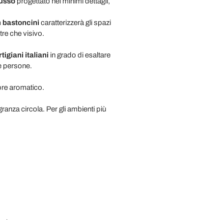
lusso
progettato nei minimi dettagli,
 bastoncini
caratterizzerà gli spazi
tre che visivo.
rtigiani italiani
in grado di esaltare
le persone.
ore aromatico.
ranza circola. Per gli ambienti più