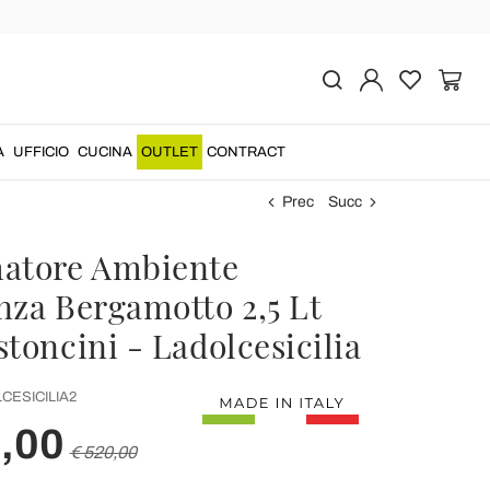
A
UFFICIO
CUCINA
OUTLET
CONTRACT
Prec
Succ
atore Ambiente
nza Bergamotto 2,5 Lt
toncini - Ladolcesicilia
CESICILIA2
,00
€ 520,00