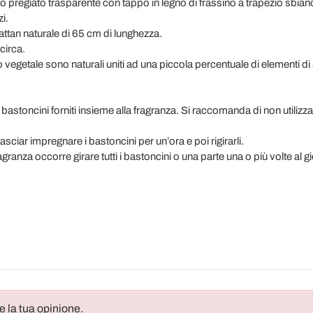
tro pregiato trasparente con tappo in legno di frassino a trapezio sbian
i.
rattan naturale di 65 cm di lunghezza.
circa.
tipo vegetale sono naturali uniti ad una piccola percentuale di elementi di 
tti i bastoncini forniti insieme alla fragranza. Si raccomanda di non utili
asciar impregnare i bastoncini per un’ora e poi rigirarli.
ragranza occorre girare tutti i bastoncini o una parte una o più volte al g
e la tua opinione.