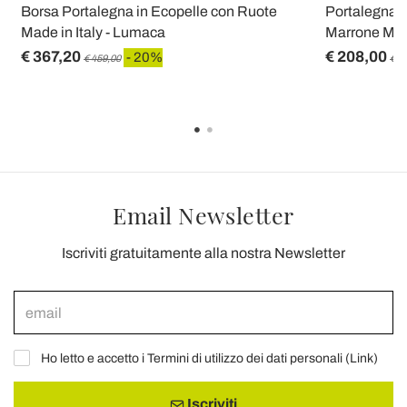
Borsa Portalegna in Ecopelle con Ruote
Portalegna c
Made in Italy - Lumaca
Marrone Made 
€ 367,20
€ 208,00
- 20%
€ 459,00
€ 2
Email Newsletter
Iscriviti gratuitamente alla nostra Newsletter
Ho letto e accetto i Termini di utilizzo dei dati personali (
Link
)
Iscriviti