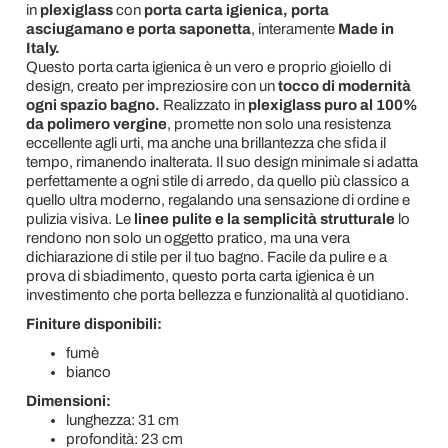
in
plexiglass
con
porta carta igienica, porta
asciugamano e porta saponetta
, interamente
Made in
Italy.
Questo porta carta igienica è un vero e proprio gioiello di
design, creato per impreziosire con un
tocco di modernità
ogni spazio bagno.
Realizzato in
plexiglass puro al 100%
da polimero vergine
, promette non solo una resistenza
eccellente agli urti, ma anche una brillantezza che sfida il
tempo, rimanendo inalterata. Il suo design minimale si adatta
perfettamente a ogni stile di arredo, da quello più classico a
quello ultra moderno, regalando una sensazione di ordine e
pulizia visiva. Le
linee pulite e la semplicità strutturale
lo
rendono non solo un oggetto pratico, ma una vera
dichiarazione di stile per il tuo bagno. Facile da pulire e a
prova di sbiadimento, questo porta carta igienica è un
investimento che porta bellezza e funzionalità al quotidiano.
Finiture disponibili:
fumè
bianco
Dimensioni:
lunghezza: 31 cm
profondità: 23 cm