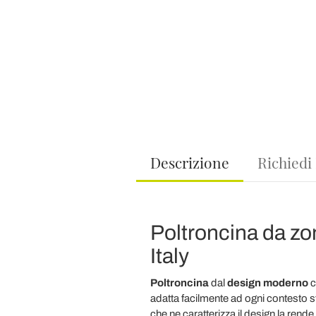
Descrizione
Richiedi
Poltroncina da zon
Italy
Poltroncina
dal
design moderno
c
adatta facilmente ad ogni contesto sti
che ne caratterizza il design la re