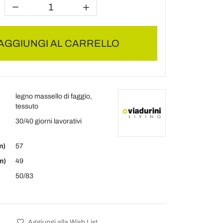
AGGIUNGI AL CARRELLO
legno massello di faggio,
tessuto
30/40 giorni lavorativi
m)
57
m)
49
50/83
Aggiungi alla Wish List