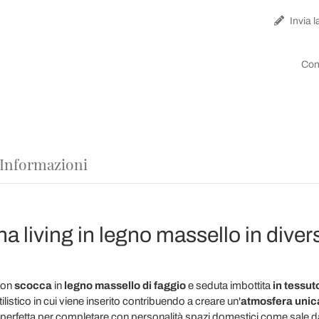
Invia l
Con
 Informazioni
a living in legno massello in diver
on
scocca
in
legno massello di faggio
e seduta imbottita
in tessut
listico in cui viene inserito contribuendo a creare un'
atmosfera unica
nde perfetta per completare con personalità spazi domestici come sale