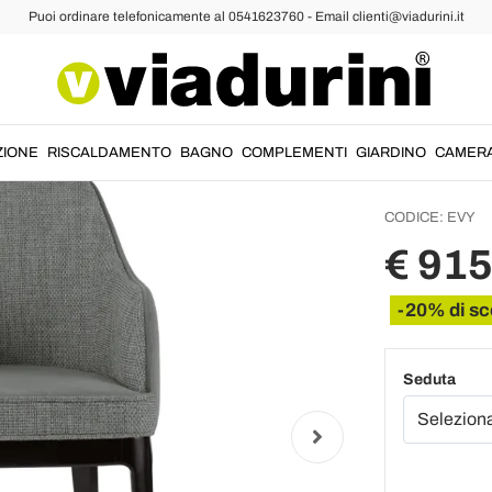
Puoi ordinare telefonicamente al 0541623760 - Email clienti@viadurini.it
he
Poltro
Diversi
Massell
ZIONE
RISCALDAMENTO
BAGNO
COMPLEMENTI
GIARDINO
CAMER
CODICE:
EVY
€ 915
-20% di sc
Seduta