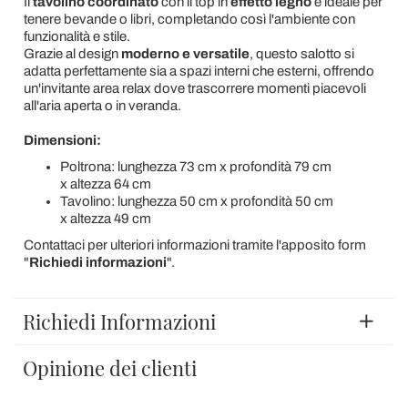
Il
tavolino coordinato
con il top in
effetto legno
è ideale per
tenere bevande o libri, completando così l'ambiente con
funzionalità e stile.
Grazie al design
moderno e versatile
, questo salotto si
adatta perfettamente sia a spazi interni che esterni, offrendo
un'invitante area relax dove trascorrere momenti piacevoli
all'aria aperta o in veranda.
Dimensioni:
Poltrona: lunghezza 73 cm x profondità 79 cm
x altezza 64 cm
Tavolino: lunghezza 50 cm x profondità 50 cm
x altezza 49 cm
Contattaci per ulteriori informazioni tramite l'apposito form
"
Richiedi informazioni
".
Richiedi Informazioni
Opinione dei clienti