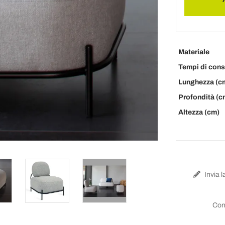
Materiale
Tempi di con
Lunghezza (c
Profondità (c
Altezza (cm)
Invia l
Con