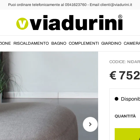
Puoi ordinare telefonicamente al 0541623760 - Email clienti@viadurini.it
ne
Poltro
Tessuto
Metall
ZIONE
RISCALDAMENTO
BAGNO
COMPLEMENTI
GIARDINO
CAMER
CODICE:
NIDAR
€ 752
Disponib
QUANTITÀ