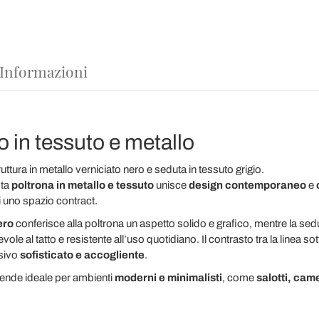
 Informazioni
o in tessuto e metallo
uttura in metallo verniciato nero e seduta in tessuto grigio.
sta
poltrona in metallo e tessuto
unisce
design contemporaneo
e
i uno spazio contract.
ero
conferisce alla poltrona un aspetto solido e grafico, mentre la se
evole al tatto e resistente all’uso quotidiano. Il contrasto tra la linea so
isivo
sofisticato e accogliente
.
rende ideale per ambienti
moderni e minimalisti
, come
salotti, came