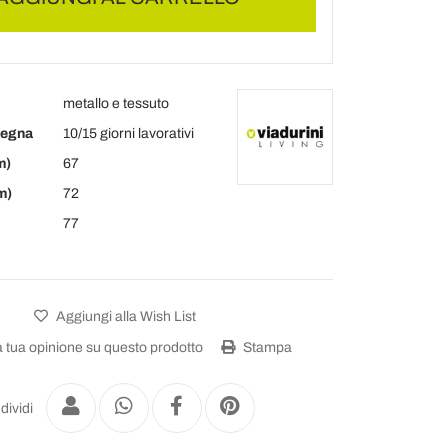
metallo e tessuto
segna
10/15 giorni lavorativi
m)
67
m)
72
77
Aggiungi alla Wish List
a tua opinione su questo prodotto
Stampa
dividi