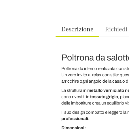
Descrizione
Richiedi
Poltrona da salott
Poltrona da interno realizzata con str
Un vero invito al relax con stile: que
arricchire ogni angolo della casa o d
La struttura in
metallo verniciato n
sono rivestiti in
tessuto grigio
, piac
delle imbottiture crea un equilibrio v
Il suo design compatto e leggero la 
professionali
.
Dimensioni: