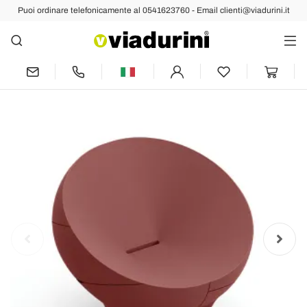
Puoi ordinare telefonicamente al 0541623760 - Email clienti@viadurini.it
Indietro
Prec
Poltrona da Esterno in Polietilene
Disponibile in Diversi Colori - Salvietta