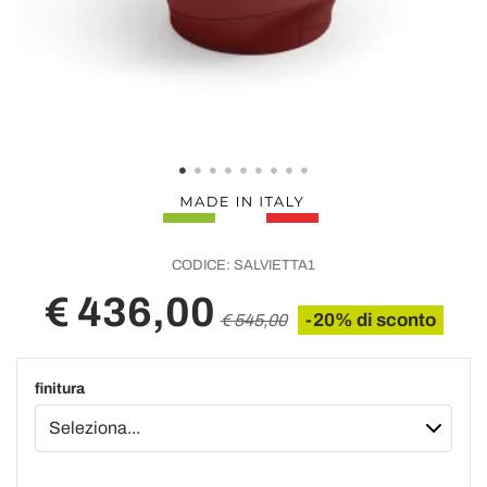
CODICE:
SALVIETTA1
€ 436,00
-20% di sconto
€ 545,00
finitura