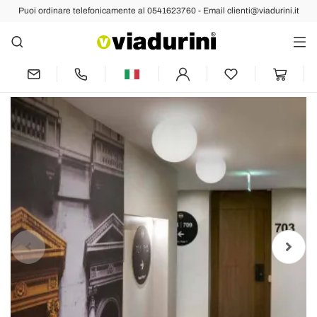
Puoi ordinare telefonicamente al 0541623760 - Email clienti@viadurini.it
Indietro
Succ
Plafoniera a sfera moderna Slide Globo
in polietilene, fatta Italia