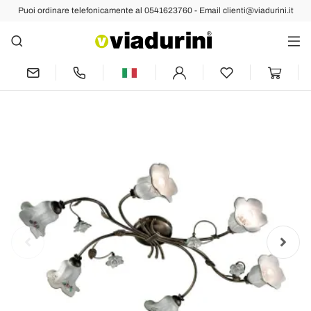
Puoi ordinare telefonicamente al 0541623760 - Email clienti@viadurini.it
Indietro
Prec
Succ
Plafoniera a 6 Luci in Ceramica
Artigianale con Rose di Decoro - Pisa