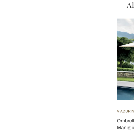
Al
VIADURIN
Ombrell
Manigli