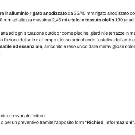
ra in
alluminio
rigato anodizzato
da 35/40 mm rigato anodizzato co
 a 8 mm ad altezza massima 2,46 mt e
telo
in tessuto olefin
190 gr ad 
ta ad ogni situazione outdoor come piscine, giardini e terrazze in 
ro l'azione del sole e al tempo stesso arricchendo l'estetica dell'amb
satile ed essenziale
, arricchito e reso unico dalle meravigliose col
.
bile in svariate finiture.
 o per un preventivo tramite l'apposito form "
Richiedi informazioni
".