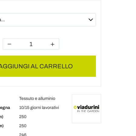
AGGIUNGI AL CARRELLO
Tessuto e alluminio
segna
10/15 giorni lavorativi
m)
250
m)
250
246