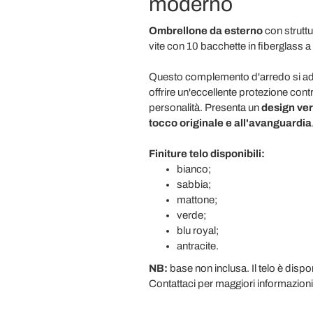
moderno
Ombrellone da esterno
con struttu
vite con 10 bacchette in fiberglass
Questo complemento d'arredo si adat
offrire un'eccellente protezione cont
personalità. Presenta un
design ver
tocco originale e all'avanguardia
Finiture telo disponibili:
bianco;
sabbia;
mattone;
verde;
blu royal;
antracite.
NB:
base non inclusa. Il telo è disponi
Contattaci per maggiori informazioni