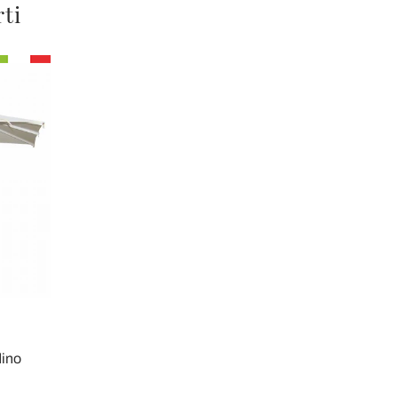
rti
dino