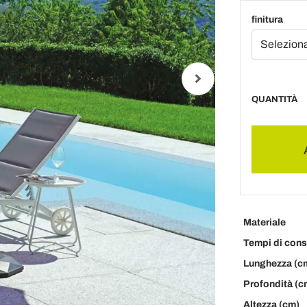
finitura
QUANTITÀ
Materiale
Tempi di con
Lunghezza (c
Profondità (c
Altezza (cm)