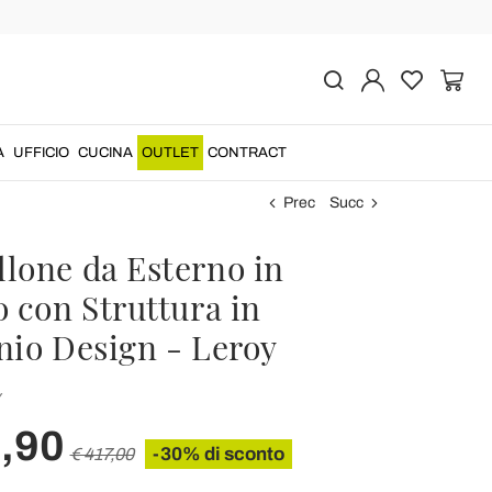
A
UFFICIO
CUCINA
OUTLET
CONTRACT
Prec
Succ
lone da Esterno in
 con Struttura in
nio Design - Leroy
Y
,90
-30% di sconto
€ 417,00