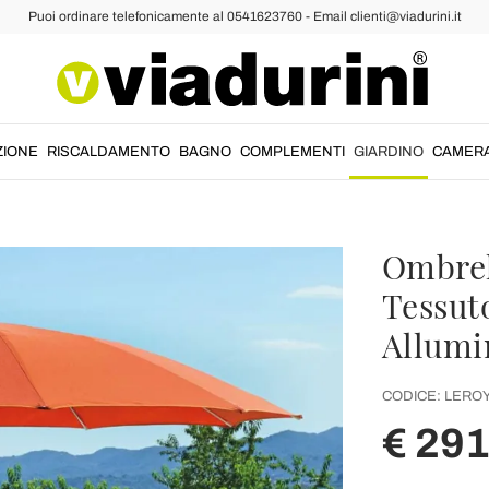
Puoi ordinare telefonicamente al 0541623760 - Email clienti@viadurini.it
ZIONE
RISCALDAMENTO
BAGNO
COMPLEMENTI
GIARDINO
CAMER
Ombrel
Tessuto
Allumi
CODICE:
LERO
€ 291