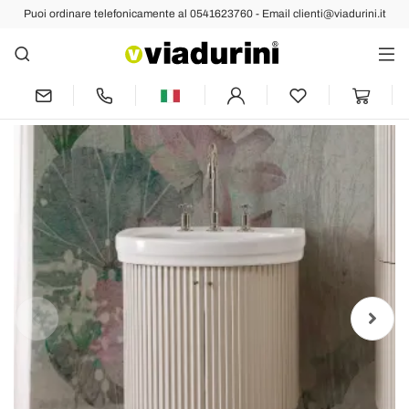
Puoi ordinare telefonicamente al 0541623760 - Email clienti@viadurini.it
Indietro
Prec
Succ
Mobile con Due Ante e Un Ripiano con
Lavabo Made in Italy - Candy