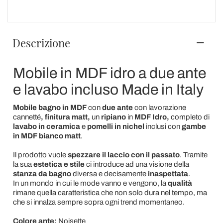
Descrizione
Mobile in MDF idro a due ante
e lavabo incluso Made in Italy
Mobile bagno in MDF
con
due ante
con lavorazione
cannetté
, finitura matt,
un
ripiano
in
MDF Idro,
completo di
lavabo in ceramica
e
pomelli
in nichel
inclusi con
gambe
in MDF bianco matt
.
Il prodotto vuole
spezzare il laccio con il passato
. Tramite
la sua
estetica e stile
ci introduce ad una visione della
stanza da bagno
diversa e decisamente
inaspettata
.
In un mondo in cui le mode vanno e vengono, la
qualità
rimane quella caratteristica che non solo dura nel tempo, ma
che si innalza sempre sopra ogni trend momentaneo.
Colore ante:
Noisette