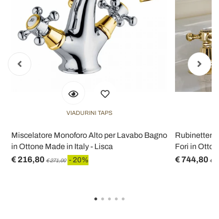
VIADURINI TAPS
Miscelatore Monoforo Alto per Lavabo Bagno
Rubinetteria
in Ottone Made in Italy - Lisca
Fori in Otton
€ 216,80
€ 744,80
- 20%
€ 271,00
€ 9