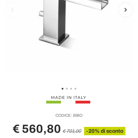
CODICE:
BIBO
€ 560,80
-20% di sconto
€ 701,00