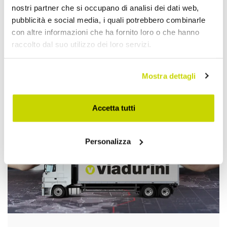
nostri partner che si occupano di analisi dei dati web,
pubblicità e social media, i quali potrebbero combinarle
con altre informazioni che ha fornito loro o che hanno
raccolto dal suo utilizzo dei loro servizi.
Approfittane subito!
Mostra dettagli
Accetta tutti
Personalizza