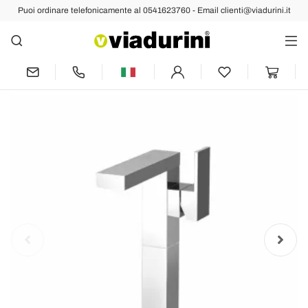
Puoi ordinare telefonicamente al 0541623760 - Email clienti@viadurini.it
Indietro
Prec
Succ
Miscelatore per Lavabo Bagno con Leva
Laterale di Design Made in Italy - Panela