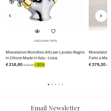
VIADURINI TAPS
Miscelatore Monoforo Alto per Lavabo Bagno
Miscelatore 
in Ottone Made in Italy - Lisca
Fatto a Mano
€ 216,80
€ 379,20
- 20%
€ 271,00
€ 4
Email Newsletter