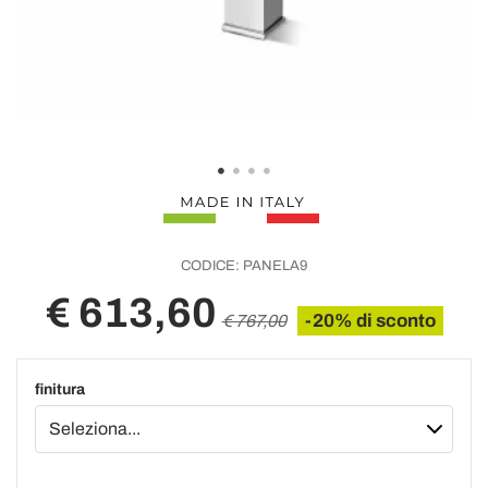
CODICE:
PANELA9
€ 613,60
-20% di sconto
€ 767,00
finitura