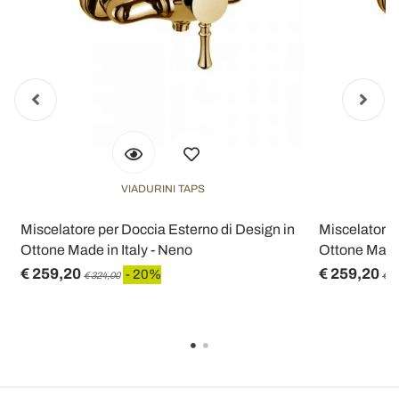
VIADURINI TAPS
Miscelatore per Doccia Esterno di Design in
Miscelatore 
Ottone Made in Italy - Neno
Ottone Made 
€ 259,20
€ 259,20
- 20%
€ 324,00
€ 3