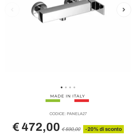
CODICE:
PANELA27
€ 472,00
-20% di sconto
€ 590,00