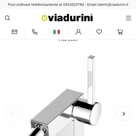
Puoi ordinare telefonicamente al 0541623760 - Email clienti@viadurini.it
Indietro
Prec
Succ
Miscelatore Monocomando per Bidet in
Ottone Cromato Design di Lusso -
Girino