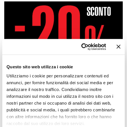
Questo sito web utilizza i cookie
Utilizziamo i cookie per personalizzare contenuti ed
annunci, per fornire funzionalità dei social media e per
analizzare il nostro traffico. Condividiamo inoltre
informazioni sul modo in cui utilizza il nostro sito con i
nostri partner che si occupano di analisi dei dati web,
Approfittane subito!
pubblicità e social media, i quali potrebbero combinarle
con altre informazioni che ha fornito loro o che hanno
raccolto dal suo utilizzo dei loro servizi.