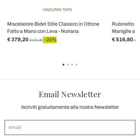
VIADURINI TAPS
Miscelatore Bidet Stile Classico in Ottone
Rubinetto Mo
Fatto a Mano con Leva - Noriana
Maniglie a Fa
€ 379,20
€ 516,80
- 20%
€ 474,00
€ 6
Email Newsletter
Iscriviti gratuitamente alla nostra Newsletter