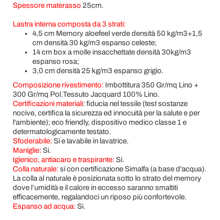
Spessore materasso
25cm.
Lastra interna composta da 3 strati:
4,5 cm Memory aloefeel verde densità 50 kg/m3+1,5
cm densità 30 kg/m3 espanso celeste;
14 cm box a molle insacchettate densità 30kg/m3
espanso rosa;
3,0 cm densità 25 kg/m3 espanso grigio.
Composizione rivestimento:
Imbottitura 350 Gr/mq Lino +
300 Gr/mq Pol.Tessuto Jacquard 100% Lino.
Certificazioni materiali
:
fiducia nel tessile (test sostanze
nocive, certifica la sicurezza ed innocuità per la salute e per
l'ambiente); eco friendly, dispositivo medico classe 1 e
determatologicamente testato.
Sfoderabile:
Si e lavabile in lavatrice.
Maniglie:
Si.
Igienico, antiacaro e traspirante:
Si.
Colla naturale:
si con certificazione Simalfa (a base d'acqua).
La colla al naturale è posizionata sotto lo strato del memory
dove l’umidità e il calore in eccesso saranno smaltiti
efficacemente, regalandoci un riposo più confortevole.
Espanso ad acqua:
Si.