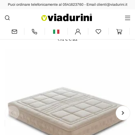
Puoi ordinare telefonicamente al 0541623760 - Email clienti@viadurini.it
Indietro
Prec
Succ
Materasso Una Piazza e Mezzo Memory
di Lusso, 1600 Molle, Made in Italy –
Grecia