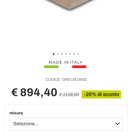
CODICE:
GRECIA16002
€ 894,40
-20% di sconto
€ 1118,00
misura