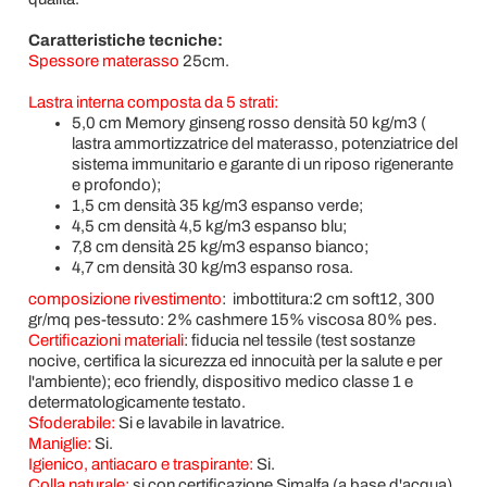
Caratteristiche tecniche:
Spessore materasso
25cm.
Lastra interna composta da 5 strati:
5,0 cm Memory ginseng rosso densità 50 kg/m3 (
lastra ammortizzatrice del materasso, potenziatrice del
sistema immunitario e garante di un riposo rigenerante
e profondo);
1,5 cm densità 35 kg/m3 espanso verde;
4,5 cm densità 4,5 kg/m3 espanso blu;
7,8 cm densità 25 kg/m3 espanso bianco;
4,7 cm densità 30 kg/m3 espanso rosa.
composizione rivestimento
: imbottitura:2 cm soft12, 300
gr/mq pes-tessuto: 2% cashmere 15% viscosa 80% pes.
Certificazioni materiali
:
fiducia nel tessile (test sostanze
nocive, certifica la sicurezza ed innocuità per la salute e per
l'ambiente); eco friendly, dispositivo medico classe 1 e
determatologicamente testato.
Sfoderabile:
Si e lavabile in lavatrice.
Maniglie:
Si.
Igienico, antiacaro e traspirante:
Si.
Colla naturale:
si con certificazione Simalfa (a base d'acqua).