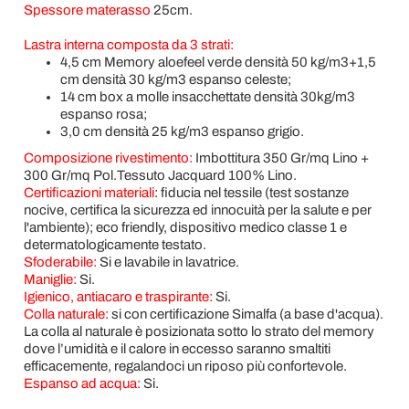
Spessore materasso
25cm.
Lastra interna composta da 3 strati:
4,5 cm Memory aloefeel verde densità 50 kg/m3+1,5
cm densità 30 kg/m3 espanso celeste;
14 cm box a molle insacchettate densità 30kg/m3
espanso rosa;
3,0 cm densità 25 kg/m3 espanso grigio.
Composizione rivestimento:
Imbottitura 350 Gr/mq Lino +
300 Gr/mq Pol.Tessuto Jacquard 100% Lino.
Certificazioni materiali
:
fiducia nel tessile (test sostanze
nocive, certifica la sicurezza ed innocuità per la salute e per
l'ambiente); eco friendly, dispositivo medico classe 1 e
determatologicamente testato.
Sfoderabile:
Si e lavabile in lavatrice.
Maniglie:
Si.
Igienico, antiacaro e traspirante:
Si.
Colla naturale:
si con certificazione Simalfa (a base d'acqua).
La colla al naturale è posizionata sotto lo strato del memory
dove l’umidità e il calore in eccesso saranno smaltiti
efficacemente, regalandoci un riposo più confortevole.
Espanso ad acqua:
Si.