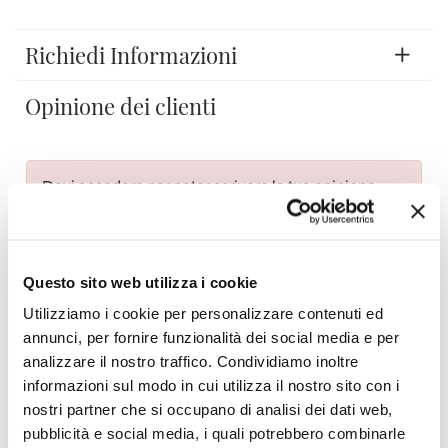
Richiedi Informazioni
Opinione dei clienti
Devi accedere per poter scrivere la tua opinione.
Questo sito web utilizza i cookie
Utilizziamo i cookie per personalizzare contenuti ed
Aggiungi alla Wish List
annunci, per fornire funzionalità dei social media e per
Invia la tua opinione su questo prodotto
Stampa
analizzare il nostro traffico. Condividiamo inoltre
informazioni sul modo in cui utilizza il nostro sito con i
nostri partner che si occupano di analisi dei dati web,
Condividi
pubblicità e social media, i quali potrebbero combinarle