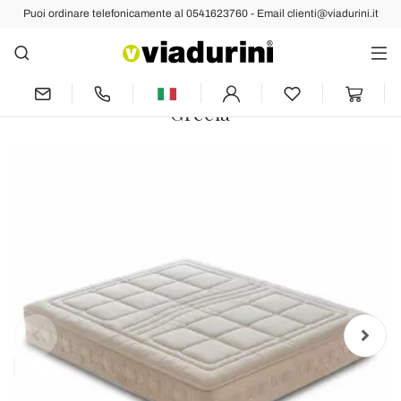
Puoi ordinare telefonicamente al 0541623760 - Email clienti@viadurini.it
Indietro
Prec
Succ
Materasso Matrimoniale in Memory di
Qualità e 1600 Molle Made in Italy –
Grecia