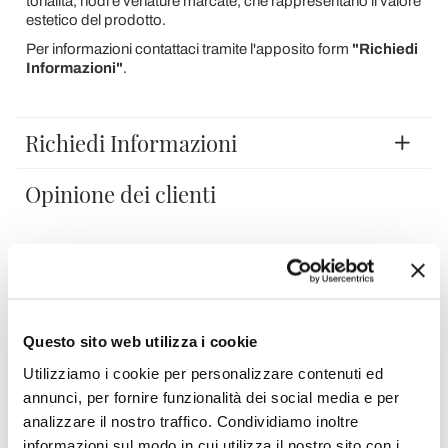
tonalità, nodi e venature marcate, che rappresentano il valore
estetico del prodotto.
Per informazioni contattaci tramite l'apposito form
"Richiedi
Informazioni"
.
Richiedi Informazioni
Opinione dei clienti
Devi accedere per poter scrivere la tua opinione.
Questo sito web utilizza i cookie
Utilizziamo i cookie per personalizzare contenuti ed
annunci, per fornire funzionalità dei social media e per
Aggiungi alla Wish List
analizzare il nostro traffico. Condividiamo inoltre
Invia la tua opinione su questo prodotto
Stampa
informazioni sul modo in cui utilizza il nostro sito con i