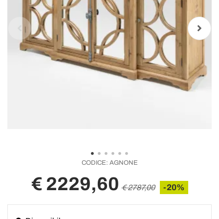
CODICE:
AGNONE
€ 2229,60
-20%
€ 2787,00