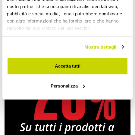
nostri partner che si occupano di analisi dei dati web,
pubblicità e social media, i quali potrebbero combinarle
Condividi
con altre informazioni che ha fornito loro o che hanno
raccolto dal suo utilizzo dei loro servizi.
Madie
Mostra dettagli
Accetta tutti
Personalizza