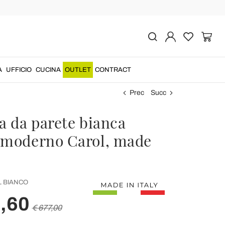
A
UFFICIO
CUCINA
OUTLET
CONTRACT
Prec
Succ
a da parete bianca
 moderno Carol, made
 BIANCO
,60
€ 677,00