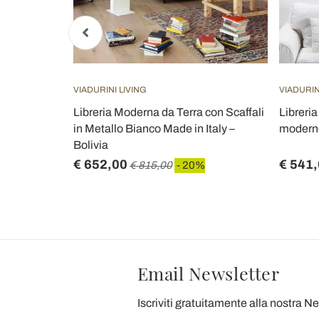
VIADURINI LIVING
VIADURIN
uro design
Libreria Moderna da Terra con Scaffali
Libreria
n Italy
in Metallo Bianco Made in Italy –
moderno
Bolivia
€ 652,00
€ 541
 20%
€ 815,00
- 20%
Email Newsletter
Iscriviti gratuitamente alla nostra N