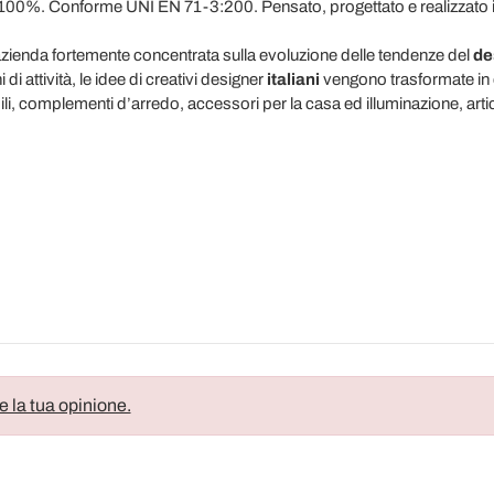
 100%. Conforme UNI EN 71-3:200. Pensato, progettato e realizzato in It
azienda fortemente concentrata sulla evoluzione delle tendenze del
de
di attività, le idee di creativi designer
italiani
vengono trasformate in o
li, complementi d’arredo, accessori per la casa ed illuminazione, artic
e la tua opinione.