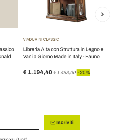
VIADURINI CLASSIC
VIADURINI LIV
lassico
Libreria Alta con Struttura in Legno e
Libreria au
onald
Vani a Giorno Made in Italy - Fauno
moderno Pam
€ 1.194,40
€ 2.849,6
€ 1.493,00
- 20%
Iscriviti
personali (
Link
)