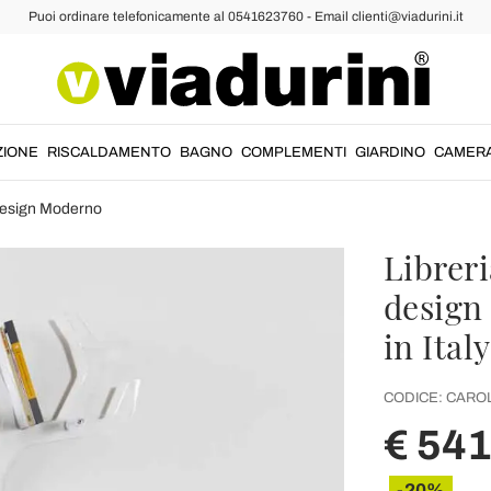
Puoi ordinare telefonicamente al 0541623760 - Email clienti@viadurini.it
ZIONE
RISCALDAMENTO
BAGNO
COMPLEMENTI
GIARDINO
CAMER
Design Moderno
Libreri
design
in Italy
CODICE:
CAROL
€ 541
-20%