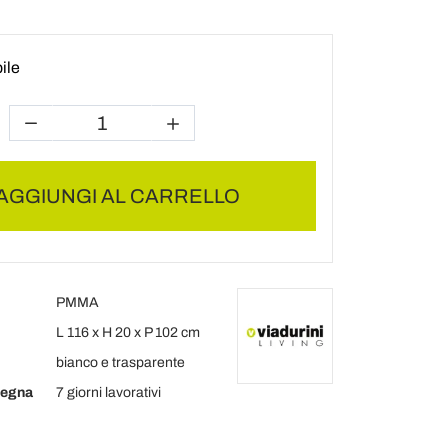
ile
AGGIUNGI AL CARRELLO
PMMA
L 116 x H 20 x P 102 cm
bianco e trasparente
segna
7 giorni lavorativi