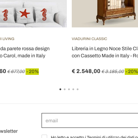
I LIVING
VIADURINI CLASSIC
 da parete rossa design
Libreria in Legno Noce Stile C
 Carol, made in Italy
con Cassetto Made in Italy - R
,60
€ 2.548,00
€ 677,00
- 20%
€ 3.185,00
- 20%
ewsletter
Ho letto e accetto i Termini di utilizzo dei dati 