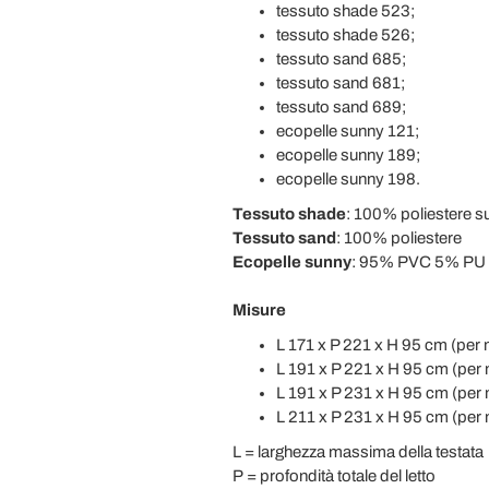
tessuto shade 523;
tessuto shade 526;
tessuto sand 685;
tessuto sand 681;
tessuto sand 689;
ecopelle sunny 121;
ecopelle sunny 189;
ecopelle sunny 198.
Tessuto
shade
: 100% poliestere s
Tessuto sand
: 100% poliestere
Ecopelle sunny
: 95% PVC 5% PU 
Misure
L 171 x P 221 x H 95 cm (per
L 191 x P 221 x H 95 cm (per
L 191 x P 231 x H 95 cm (per
L 211 x P 231 x H 95 cm (per
L = larghezza massima della testata
P = profondità totale del letto