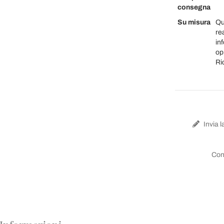
consegna
Su misura
Qu
re
inf
op
Ri
Invia l
Con