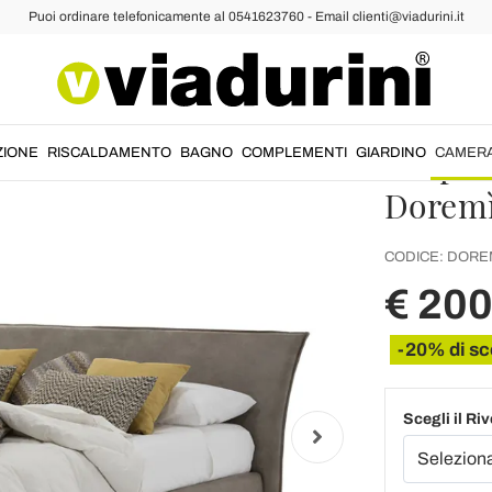
Puoi ordinare telefonicamente al 0541623760 - Email clienti@viadurini.it
niali Imbottiti
Letto 
Conten
Ecopell
ZIONE
RISCALDAMENTO
BAGNO
COMPLEMENTI
GIARDINO
CAMER
Dorem
CODICE:
DORE
€ 20
-20% di sc
Scegli il Ri