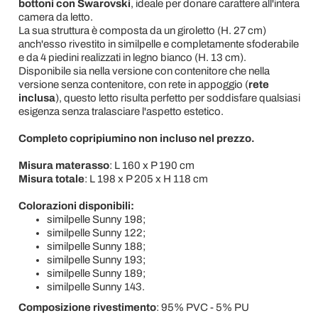
bottoni con Swarovski
, ideale per donare carattere all'intera
camera da letto.
La sua struttura è composta da un giroletto (H. 27 cm)
anch'esso rivestito in similpelle e completamente sfoderabile
e da 4 piedini realizzati in legno bianco (H. 13 cm).
Disponibile sia nella versione con contenitore che nella
versione senza contenitore, con rete in appoggio (
rete
inclusa
), questo letto risulta perfetto per soddisfare qualsiasi
esigenza senza tralasciare l'aspetto estetico.
Completo copripiumino non incluso nel prezzo.
Misura materasso
: L 160 x P 190 cm
Misura totale
: L 198 x P 205 x H 118 cm
Colorazioni disponibili:
similpelle Sunny 198;
similpelle Sunny 122;
similpelle Sunny 188;
similpelle Sunny 193;
similpelle Sunny 189;
similpelle Sunny 143.
Composizione rivestimento
: 95% PVC - 5% PU