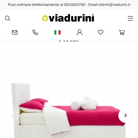
Puoi ordinare telefonicamente al 0541623760 - Email clienti@viadurini.it
Indietro
Prec
Succ
Letto Matrimoniale Imbottito in
Similpelle con Swarovski Made in Italy -
Perzio