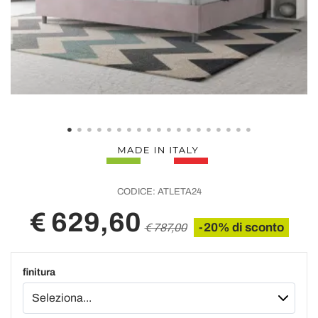
CODICE:
ATLETA24
€ 629,60
-20% di sconto
€ 787,00
finitura