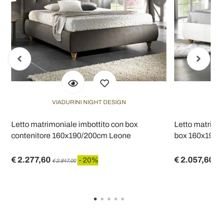
VIADURINI NIGHT DESIGN
n
Letto matrimoniale imbottito con box
Letto matrim
contenitore 160x190/200cm Leone
box 160x190
€ 2.277,60
€ 2.057,60
- 20%
€ 2.847,00
€