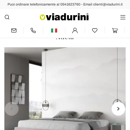
Puoi ordinare telefonicamente al 0541623760 - Email clienti@viadurini.it
Indietro
Prec
Succ
Letto Matrimoniale 180x200 cm e
Rivestito in Microfibra Made in Italy -
Atleta