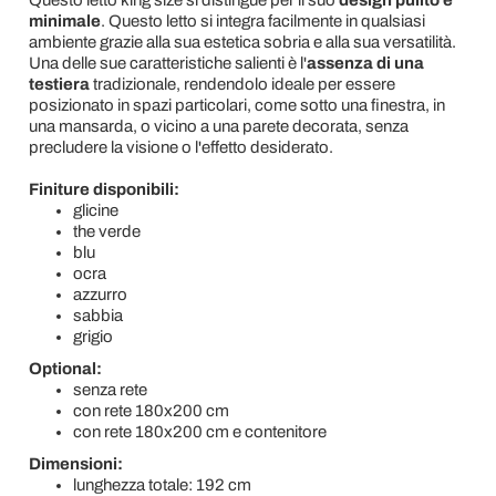
Questo letto king size si distingue per il suo
design pulito e
minimale
. Questo letto si integra facilmente in qualsiasi
ambiente grazie alla sua estetica sobria e alla sua versatilità.
Una delle sue caratteristiche salienti è l'
assenza di una
testiera
tradizionale, rendendolo ideale per essere
posizionato in spazi particolari, come sotto una finestra, in
una mansarda, o vicino a una parete decorata, senza
precludere la visione o l'effetto desiderato.
Finiture disponibili:
glicine
the verde
blu
ocra
azzurro
sabbia
grigio
Optional:
senza rete
con rete 180x200 cm
con rete 180x200 cm e contenitore
Dimensioni:
lunghezza totale: 192 cm