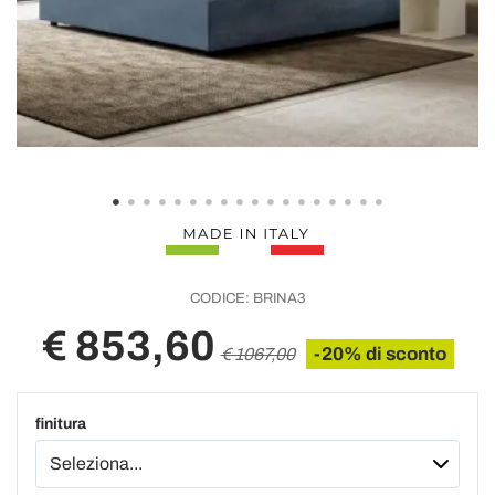
CODICE:
BRINA3
€ 853,60
-20% di sconto
€ 1067,00
finitura