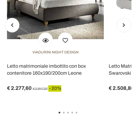
VIADURINI NIGHT DESIGN
n
Letto matrimoniale imbottito con box
Letto Matrim
contenitore 160x190/200cm Leone
Swarovski Ma
€ 2.277,60
€ 2.508,80
- 20%
€ 2.847,00