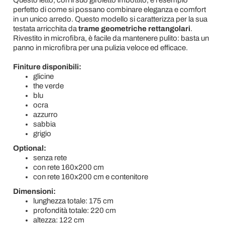
Questo letto, con il suo giroletto imbottito, è l'esempio
perfetto di come si possano combinare eleganza e comfort
in un unico arredo. Questo modello si caratterizza per la sua
testata arricchita da
trame geometriche rettangolari
.
Rivestito in microfibra, è facile da mantenere pulito: basta un
panno in microfibra per una pulizia veloce ed efficace.
Finiture disponibili:
glicine
the verde
blu
ocra
azzurro
sabbia
grigio
Optional:
senza rete
con rete 160x200 cm
con rete 160x200 cm e contenitore
Dimensioni:
lunghezza totale: 175 cm
profondità totale: 220 cm
altezza: 122 cm