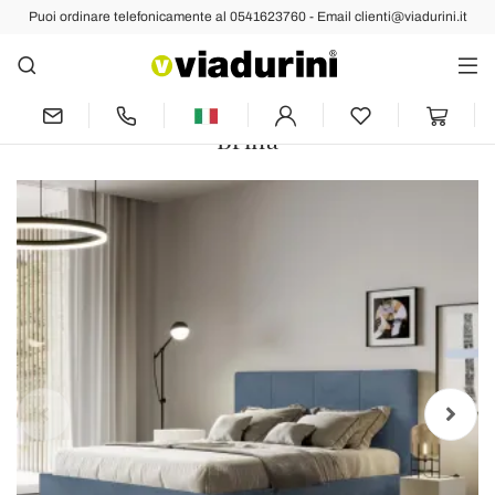
Puoi ordinare telefonicamente al 0541623760 - Email clienti@viadurini.it
Indietro
Prec
Succ
Letto 160x200 cm con Testata a
Rettangoli in Microfibra Made in Italy -
Brina