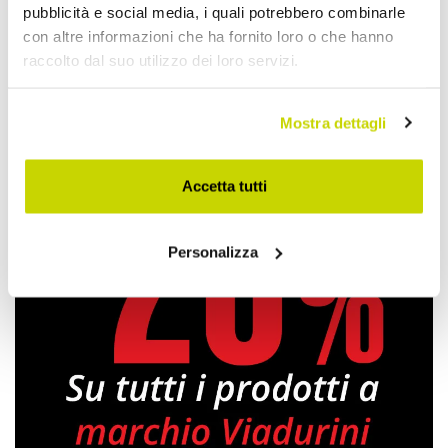
pubblicità e social media, i quali potrebbero combinarle
Condividi
con altre informazioni che ha fornito loro o che hanno
raccolto dal suo utilizzo dei loro servizi.
Lavabi in Pietra da Appoggio
Mostra dettagli
Accetta tutti
Personalizza