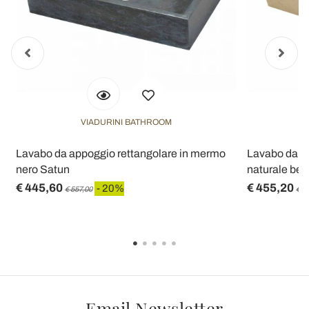
VIADURINI BATHROOM
o
Lavabo da appoggio rettangolare in mermo
Lavabo da ap
nero Satun
naturale bei
€ 445,60
€ 455,20
- 20%
€ 557,00
€ 5
Email Newsletter