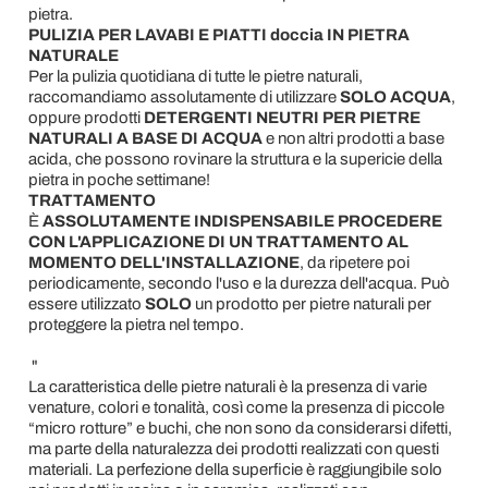
pietra.
PULIZIA
PER LAVABI E PIATTI doccia IN PIETRA
NATURALE
Per la pulizia quotidiana di tutte le pietre naturali,
raccomandiamo assolutamente di utilizzare
SOLO ACQUA
,
oppure prodotti
DETERGENTI NEUTRI PER PIETRE
NATURALI A BASE DI ACQUA
e non altri prodotti a base
acida, che possono rovinare la struttura e la supericie della
pietra in poche settimane!
TRATTAMENTO
È
ASSOLUTAMENTE INDISPENSABILE PROCEDERE
CON L'APPLICAZIONE DI UN TRATTAMENTO AL
MOMENTO DELL'INSTALLAZIONE
, da ripetere poi
periodicamente, secondo l'uso e la durezza dell'acqua. Può
essere utilizzato
SOLO
un prodotto per pietre naturali per
proteggere la pietra nel tempo.
"
La caratteristica delle pietre naturali è la presenza di varie
venature, colori e tonalità, così come la presenza di piccole
“micro rotture” e buchi, che non sono da considerarsi difetti,
ma parte della naturalezza dei prodotti realizzati con questi
materiali. La perfezione della superficie è raggiungibile solo