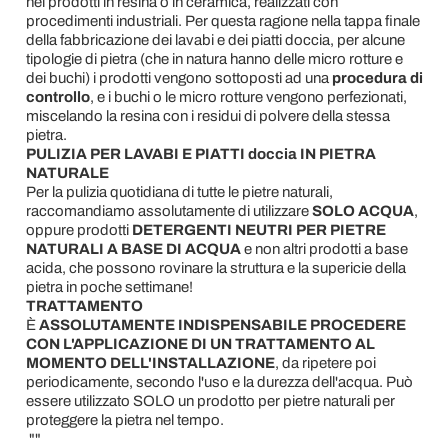
nei prodotti in resina o in ceramica, realizzati con
procedimenti industriali. Per questa ragione nella tappa finale
della fabbricazione dei lavabi e dei piatti doccia, per alcune
tipologie di pietra (che in natura hanno delle micro rotture e
dei buchi) i prodotti vengono sottoposti ad una
procedura di
controllo
, e i buchi o le micro rotture vengono perfezionati,
miscelando la resina con i residui di polvere della stessa
pietra.
PULIZIA PER LAVABI E PIATTI doccia IN PIETRA
NATURALE
Per la pulizia quotidiana di tutte le pietre naturali,
raccomandiamo assolutamente di utilizzare
SOLO ACQUA
,
oppure prodotti
DETERGENTI NEUTRI PER PIETRE
NATURALI A BASE DI ACQUA
e non altri prodotti a base
acida, che possono rovinare la struttura e la supericie della
pietra in poche settimane!
TRATTAMENTO
È
ASSOLUTAMENTE INDISPENSABILE PROCEDERE
CON L'APPLICAZIONE DI UN TRATTAMENTO AL
MOMENTO DELL'INSTALLAZIONE
, da ripetere poi
periodicamente, secondo l'uso e la durezza dell'acqua. Può
essere utilizzato SOLO un prodotto per pietre naturali per
proteggere la pietra nel tempo.
""