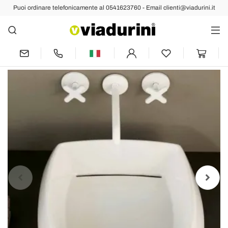
Puoi ordinare telefonicamente al 0541623760 - Email clienti@viadurini.it
Indietro
Prec
Succ
Lavabo da appoggio in ceramica bianca
di design made in Italy Simon