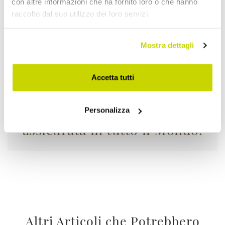
con altre informazioni che ha fornito loro o che hanno
raccolto dal suo utilizzo dei loro servizi.
Mostra dettagli
Accetta tutti
La tua merce viaggia
Personalizza
assicurata in tutto il Mondo.
Altri Articoli che Potrebbero