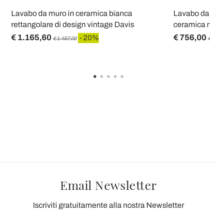
Lavabo da muro in ceramica bianca
Lavabo da a
rettangolare di design vintage Davis
ceramica ma
€ 1.165,60
€ 756,00
- 20%
€ 1.457,00
€ 9
Email Newsletter
Iscriviti gratuitamente alla nostra Newsletter