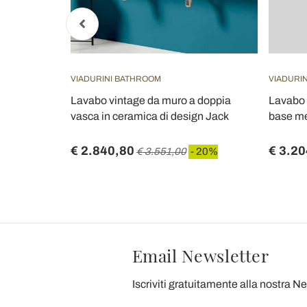
VIADURINI BATHROOM
VIADURI
 da
Lavabo vintage da muro a doppia
Lavabo 
 in Italy
vasca in ceramica di design Jack
base me
€ 2.840,80
€ 3.20
 20%
€ 3.551,00
- 20%
Email Newsletter
Iscriviti gratuitamente alla nostra N