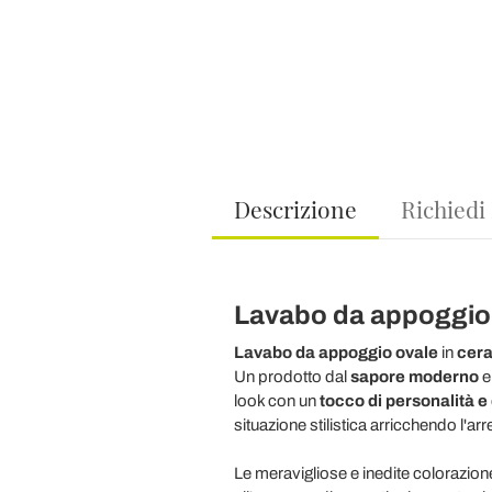
Descrizione
Richiedi
Lavabo da appoggio o
Lavabo da appoggio ovale
in
cera
Un prodotto dal
sapore moderno
e 
look con un
tocco di personalità e 
situazione stilistica arricchendo l'a
Le meravigliose e inedite colorazione p