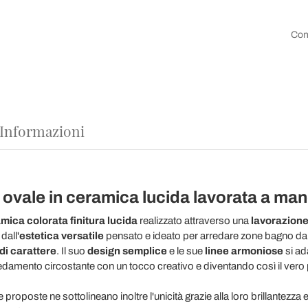
Con
 Informazioni
vale in ceramica lucida lavorata a mano
mica colorata finitura lucida
realizzato attraverso una
lavorazione
dall'
estetica versatile
pensato e ideato per arredare zone bagno dallo
di carattere
. Il suo
design semplice
e le sue
linee armoniose
si ad
rredamento circostante con un tocco creativo e diventando così il vero 
roposte ne sottolineano inoltre l'unicità grazie alla loro brillantezza e 