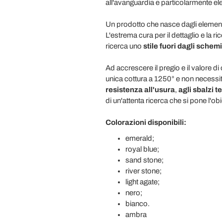
all'avanguardia e particolarmente el
Un prodotto che nasce dagli elementi 
L'estrema cura per il dettaglio e la ri
ricerca uno
stile fuori dagli schemi
Ad accrescere il pregio e il valore di
unica cottura a 1250° e non necessita
resistenza all'usura
,
agli sbalzi t
di un'attenta ricerca che si pone l'ob
Colorazioni disponibili:
emerald;
royal blue;
sand stone;
river stone;
light agate;
nero;
bianco.
ambra