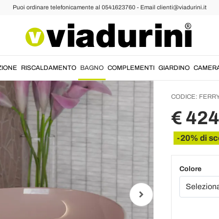
Puoi ordinare telefonicamente al 0541623760 - Email clienti@viadurini.it
Lavabo
Cerami
Made in
ZIONE
RISCALDAMENTO
BAGNO
COMPLEMENTI
GIARDINO
CAMER
CODICE:
FERR
€ 424
-20% di sc
Colore