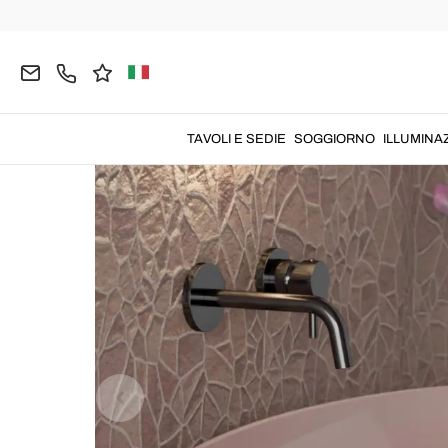
Home
BAGNO
Lavabi Design
Lavabi Colorati
TAVOLI E SEDIE
SOGGIORNO
ILLUMINA