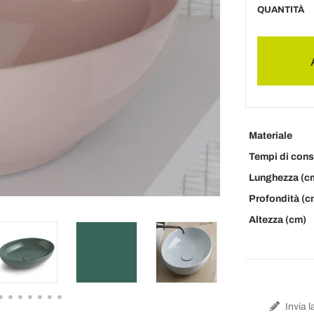
QUANTITÀ
Materiale
Tempi di con
Lunghezza (c
Profondità (c
Altezza (cm)
Invia l