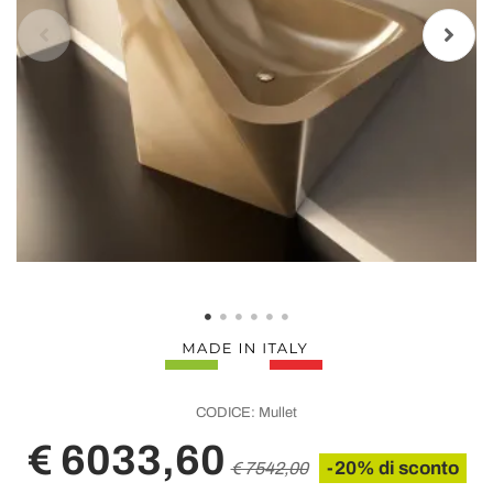
CODICE:
Mullet
€ 6033,60
-20% di sconto
€ 7542,00