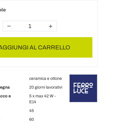
ile
AGGIUNGI AL CARRELLO
ceramica e ottone
segna
20 giorni lavorativi
acco e
5 x max 42 W -
E14
45
)
60