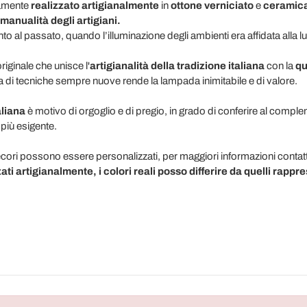
ramente
realizzato artigianalmente
in
ottone verniciato
e
ceramic
manualità degli artigiani.
mento al passato, quando l’illuminazione degli ambienti era affidata alla 
originale che unisce l'
artigianalità della tradizione italiana
con la
qua
rca di tecniche sempre nuove rende la lampada inimitabile e di valore.
liana
è motivo di orgoglio e di pregio, in grado di conferire al compl
 più esigente.
decori possono essere personalizzati, per maggiori informazioni conta
zati artigianalmente, i colori reali posso differire da quelli rappre