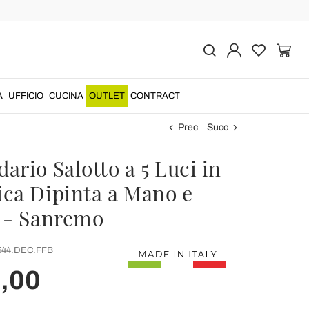
A
UFFICIO
CUCINA
OUTLET
CONTRACT
Prec
Succ
rio Salotto a 5 Luci in
ca Dipinta a Mano e
 - Sanremo
544.DEC.FFB
,00