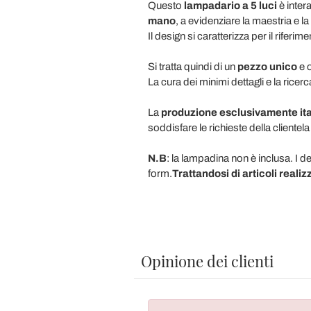
Questo
lampadario a 5 luci
è inte
mano
,
a evidenziare la maestria e la
Il design si caratterizza per il riferi
Si tratta quindi di un
pezzo unico
e 
La cura dei minimi dettagli e la rice
La
produzione esclusivamente ita
soddisfare le richieste della clientela
N.B
: la lampadina non è inclusa. I 
form.
Trattandosi di articoli realiz
Opinione dei clienti