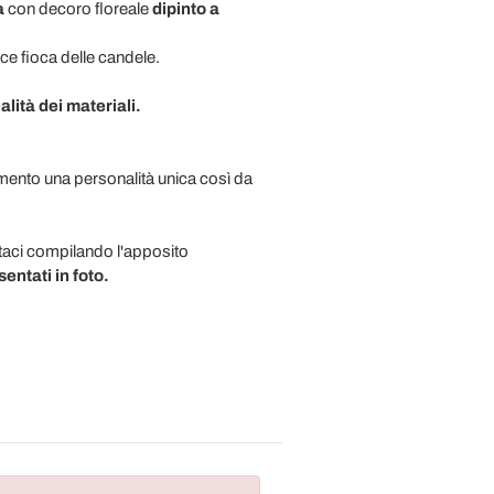
a
con decoro floreale
dipinto a
luce fioca delle candele.
lità dei materiali.
emento una personalità unica così da
ttaci compilando l'apposito
sentati in foto.