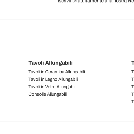
Iscriviti gratuitamente alla nostra N
Tavoli Allungabili
T
Tavoli in Ceramica Allungabili
T
Tavoli in Legno Allungabili
T
Tavoli in Vetro Allungabili
T
Consolle Allungabili
T
T