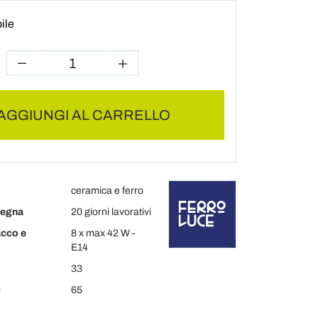
ile
AGGIUNGI AL CARRELLO
ceramica e ferro
segna
20 giorni lavorativi
acco e
8 x max 42 W -
E14
33
)
65