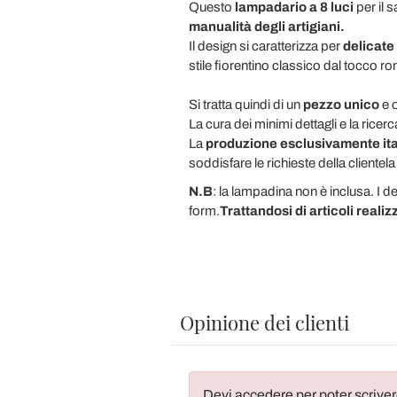
Questo
lampadario a 8 luci
per il 
manualità degli artigiani.
Il design si caratterizza per
delicate
stile fiorentino classico dal tocco r
Si tratta quindi di un
pezzo unico
e 
La cura dei minimi dettagli e la rice
La
produzione esclusivamente ita
soddisfare le richieste della clientela
N.B
: la lampadina non è inclusa. I 
form.
Trattandosi di articoli realiz
Opinione dei clienti
Devi accedere per poter scriver