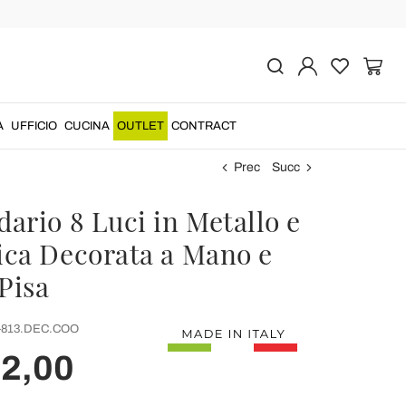
A
UFFICIO
CUCINA
OUTLET
CONTRACT
Prec
Succ
ario 8 Luci in Metallo e
ca Decorata a Mano e
Pisa
-813.DEC.COO
12,00