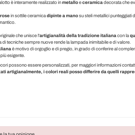
salotto è interamente realizzato in
metallo
e
ceramica
decorata che evi
 rose
in sottile ceramica
dipinte a mano
su steli metallici punteggiati 
omantico.
originale che unisce l'
artigianalità della tradizione italiana
con la
qua
rca di tecniche sempre nuove rende la lampada inimitabile e di valore.
liana
è motivo di orgoglio e di pregio, in grado di conferire al compl
 più esigente.
decori possono essere personalizzati, per maggiori informazioni conta
zati artigianalmente, i colori reali posso differire da quelli rappre
e la tua opinione.