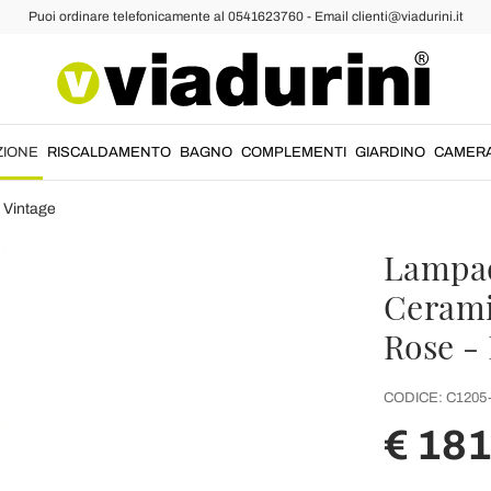
Puoi ordinare telefonicamente al 0541623760 - Email clienti@viadurini.it
ZIONE
RISCALDAMENTO
BAGNO
COMPLEMENTI
GIARDINO
CAMER
 Vintage
Lampad
Cerami
Rose - 
CODICE:
C1205
€ 18