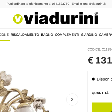
Puoi ordinare telefonicamente al 0541623760 - Email clienti@viadurini.it
 Vintage
Lampad
Vetro 
Cerami
ZIONE
RISCALDAMENTO
BAGNO
COMPLEMENTI
GIARDINO
CAMER
CODICE:
C1185
€ 13
Disponib
QUANTITÀ