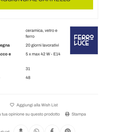
ceramica, vetro e
ferro
segna
20 giorni lavorativi
acco e
5 x max 42 W - E14
31
)
48
Aggiungi alla Wish List
a tua opinione su questo prodotto
Stampa