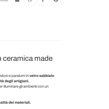
dividi
 in ceramica made
ndosi e paralumi in
vetro sabbiato
à degli artigiani.
r illuminare gli ambienti con un
lità dei materiali.