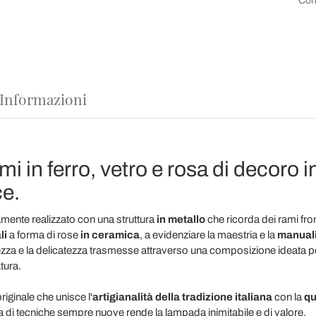
Con
 Informazioni
i in ferro, vetro e rosa di decoro
ce.
amente realizzato con una struttura
in metallo
che ricorda dei rami fro
li
a forma di rose
in ceramica
,
a evidenziare la maestria e la
manualit
erezza e la delicatezza trasmesse attraverso una composizione ideata pe
tura.
originale che unisce l'
artigianalità della tradizione italiana
con la
qua
rca di tecniche sempre nuove rende la lampada inimitabile e di valore.