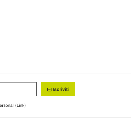
Iscriviti
personali (
Link
)