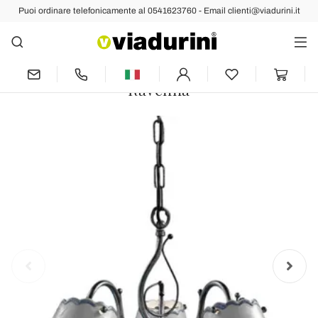
Puoi ordinare telefonicamente al 0541623760 - Email clienti@viadurini.it
Indietro
Prec
Succ
Lampadario a 3 o 5 Luci in Ceramica
Effetto Ricamo Dipinta a Mano -
Ravenna