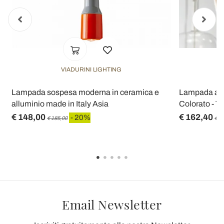
VIADURINI LIGHTING
Lampada sospesa moderna in ceramica e
Lampada a S
alluminio made in Italy Asia
Colorato - Tri
€ 148,00
€ 162,40
- 20%
€ 185,00
€ 2
Email Newsletter