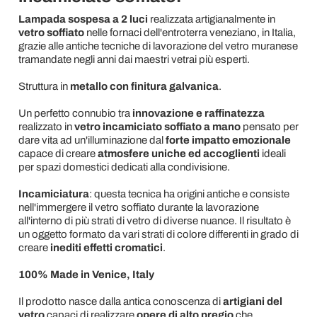
Lampada sospesa a 2 luci
realizzata artigianalmente in
vetro soffiato
nelle fornaci dell'entroterra veneziano, in Italia,
grazie alle antiche tecniche di lavorazione del vetro muranese
tramandate negli anni dai maestri vetrai più esperti.
Struttura in
metallo con finitura galvanica
.
Un perfetto connubio tra
innovazione e raffinatezza
realizzato in
vetro incamiciato soffiato a mano
pensato per
dare vita ad un'illuminazione dal
forte impatto emozionale
capace di creare
atmosfere uniche ed accoglienti
ideali
per spazi domestici dedicati alla condivisione.
Incamiciatura
: questa tecnica ha origini antiche e consiste
nell'immergere il vetro soffiato durante la lavorazione
all'interno di più strati di vetro di diverse nuance. Il risultato è
un oggetto formato da vari strati di colore differenti in grado di
creare
inediti effetti cromatici
.
100% Made in Venice, Italy
Il prodotto nasce dalla antica conoscenza di
artigiani del
vetro
capaci di realizzare
opere di alto pregio
che