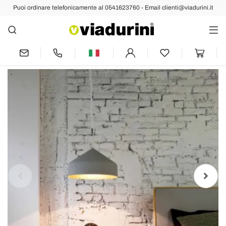
Puoi ordinare telefonicamente al 0541623760 - Email clienti@viadurini.it
Indietro
Prec
Succ
Lampada sospesa moderna In-
es.artdesign Cyrcus Cemento verniciata