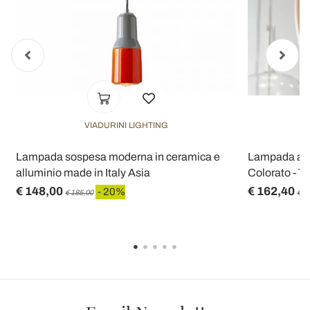
VIADURINI LIGHTING
Lampada sospesa moderna in ceramica e
Lampada a S
alluminio made in Italy Asia
Colorato - Tri
€ 148,00
€ 162,40
- 20%
€ 185,00
€ 2