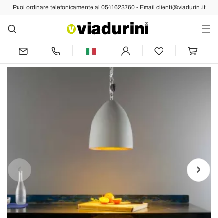
Puoi ordinare telefonicamente al 0541623760 - Email clienti@viadurini.it
Indietro
Prec
Succ
Lampada sospensione In-es.artdesign
Flower S Cemento finitura cemento