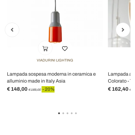
VIADURINI LIGHTING
Lampada sospesa moderna in ceramica e
Lampada a S
alluminio made in Italy Asia
Colorato - Tri
€ 148,00
€ 162,40
- 20%
€ 185,00
€ 2