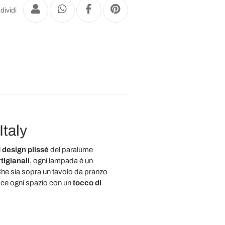
dividi
Italy
l
design plissé
del paralume
tigianali
, ogni lampada è un
Che sia sopra un tavolo da pranzo
isce ogni spazio con un
tocco di