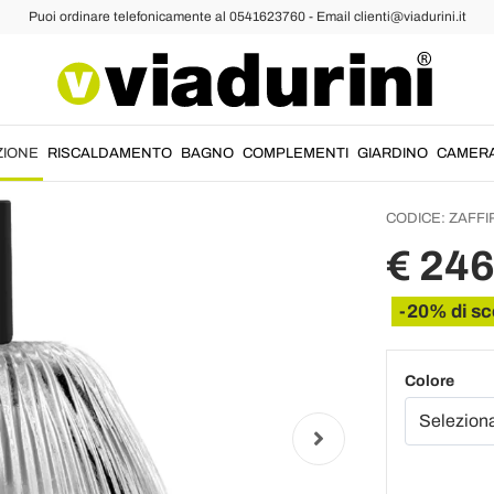
Puoi ordinare telefonicamente al 0541623760 - Email clienti@viadurini.it
Lampade a Sospensione Design
Lampad
Design
Made in
ZIONE
RISCALDAMENTO
BAGNO
COMPLEMENTI
GIARDINO
CAMER
CODICE:
ZAFFI
€ 246
-20% di sc
Colore