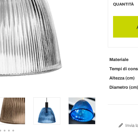
QUANTITÀ
Materiale
Tempi di con
Altezza (cm)
Diametro (cm
Invia l