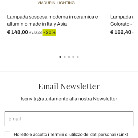
VIADURINI LIGHTING
Lampada sospesa moderna in ceramica e
Lampada a S
alluminio made in Italy Asia
Colorato - Tri
€ 148,00
€ 162,40
- 20%
€ 185,00
€ 2
Email Newsletter
Iscriviti gratuitamente alla nostra Newsletter
Ho letto e accetto i Termini di utilizzo dei dati personali (
Link
)