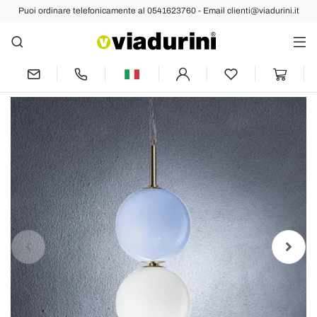
Puoi ordinare telefonicamente al 0541623760 - Email clienti@viadurini.it
Indietro
Prec
Succ
Lampada a Sospensione Artigianale in
Vetro di Venezia Soffiato - Jupiter