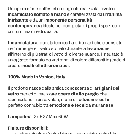
Un opera d'arte dall'estetica originale realizzata in
vetro
incamiciato soffiato a mano
e caratterizzata da un'
anima
intrigante
e da un'
imponente personalità
contemporanea
ideale per completare i propri spazi con
un'illuminazione di qualità.
Incamiciatura
: questa tecnica ha origini antiche e consiste
nell'immergere il vetro soffiato durante la lavorazione
all'interno di più strati di vetro di diverse nuance. Il risultato è
un oggetto formato da vari strati di colore differenti in grado di
creare
inediti effetti cromatici
.
100% Made in Venice, Italy
Il prodotto nasce dalla antica conoscenza di
artigiani del
vetro
capaci di realizzare
opere di alto pregio
che
racchiudono in esse valori, storia e tradizioni secolari; il
perfetto connubio tra
emozione e tecnica muranese
.
Lampadina
: 2x E27 Max 60W
Finiture disponibili:
sfere bicolore (vetro bianco incamiciato, vetro blu