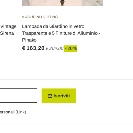
VIADURINI LIGHTING
TOSCOT
 Vintage
Lampada da Giardino in Vetro
Toscot Lido
 Sirena
Trasparente e 5 Finiture di Alluminio -
interno/est
Pinako
Italy
€ 163,20
€ 220,00
€ 204,00
- 20%
Iscriviti
personali (
Link
)