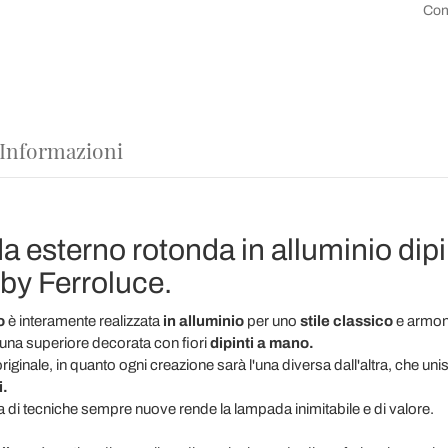
Con
 Informazioni
a esterno rotonda in alluminio dip
y by Ferroluce.
o
è interamente realizzata
in alluminio
per uno
stile classico
e armon
aluna superiore decorata con fiori
dipinti a mano.
originale, in quanto ogni creazione sarà l'una diversa dall'altra, che unis
i.
rca di tecniche sempre nuove rende la lampada inimitabile e di valore.