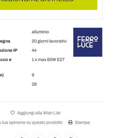
alluminio
segna
20 giorni lavorativi
ezione IP
44
acco e
1 x max 60W E27
m)
9
)
28
Aggiungi alla Wish List
a tua opinione su questo prodotto
Stampa