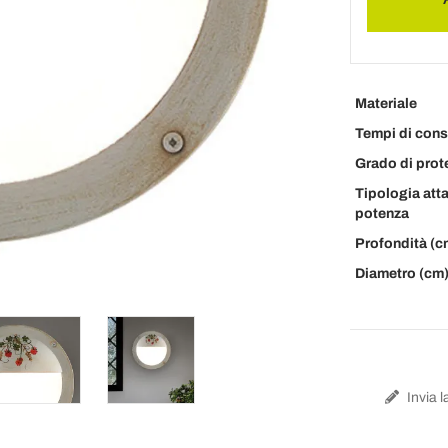
Materiale
Tempi di con
Grado di prot
Tipologia att
potenza
Profondità (c
Diametro (cm
Invia l