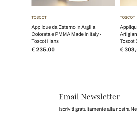
TOSCOT
TOSCOT
ro
Applique da Esterno in Argilla
Appliqu
 made in
Colorata e PMMA Made in Italy -
Artigian
Toscot Hans
Toscot 
€ 235,00
€ 303
Email Newsletter
Iscriviti gratuitamente alla nostra N