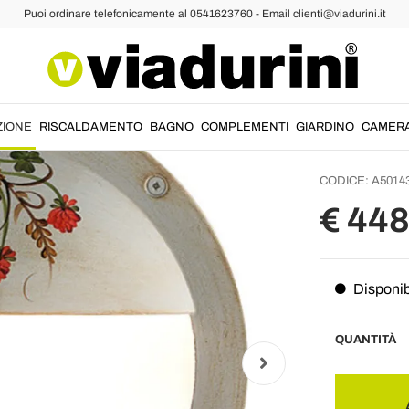
Puoi ordinare telefonicamente al 0541623760 - Email clienti@viadurini.it
Applique da Esterno
Lampad
Giardi
Mano -
ZIONE
RISCALDAMENTO
BAGNO
COMPLEMENTI
GIARDINO
CAMER
CODICE:
A5014
€ 448
Disponib
QUANTITÀ