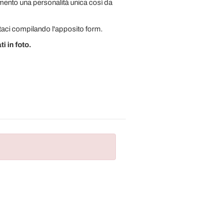
emento una personalità unica così da
ttaci compilando l'apposito form.
i in foto.