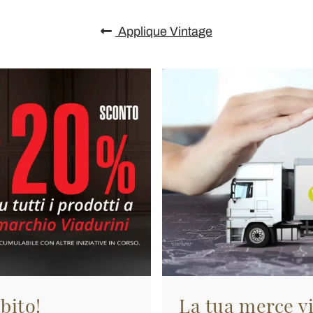
Applique Vintage
bito!
La tua merce vi