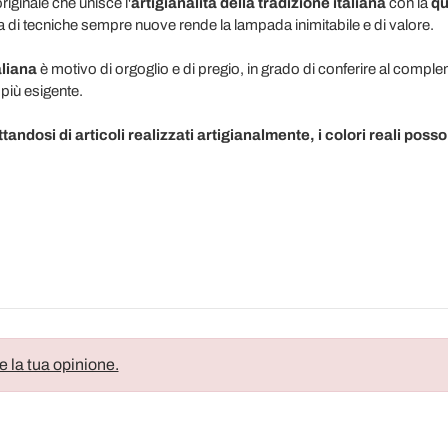
originale che unisce l'
artigianalità della tradizione italiana
con la
qua
rca di tecniche sempre nuove rende la lampada inimitabile e di valore.
liana
è motivo di orgoglio e di pregio, in grado di conferire al compl
 più esigente.
tandosi di articoli realizzati artigianalmente, i colori reali posso
e la tua opinione.