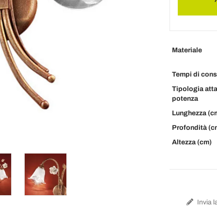
Materiale
Tempi di con
Tipologia att
potenza
Lunghezza (c
Profondità (c
Altezza (cm)
Invia l