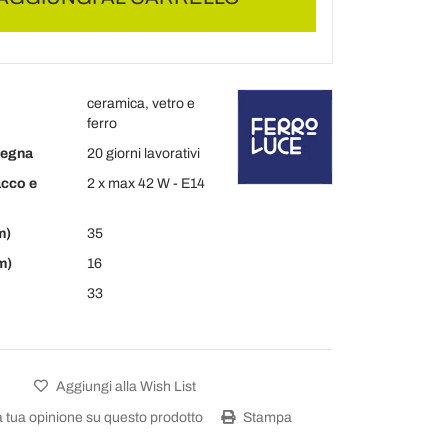
ceramica, vetro e
ferro
segna
20 giorni lavorativi
acco e
2 x max 42 W - E14
m)
35
m)
16
33
Aggiungi alla Wish List
a tua opinione su questo prodotto
Stampa