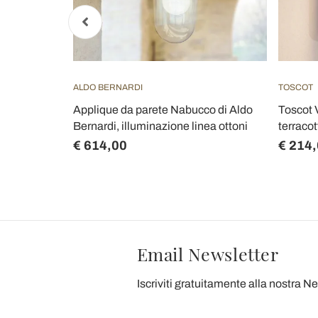
ALDO BERNARDI
TOSCOT
tto in
Applique da parete Nabucco di Aldo
Toscot 
a Ferroluce
Bernardi, illuminazione linea ottoni
terracot
€ 614,00
€ 214
Email Newsletter
Iscriviti gratuitamente alla nostra N