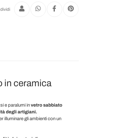
dividi
o in ceramica
si e paralumi in
vetro sabbiato
à degli artigiani.
r illuminare gli ambienti con un