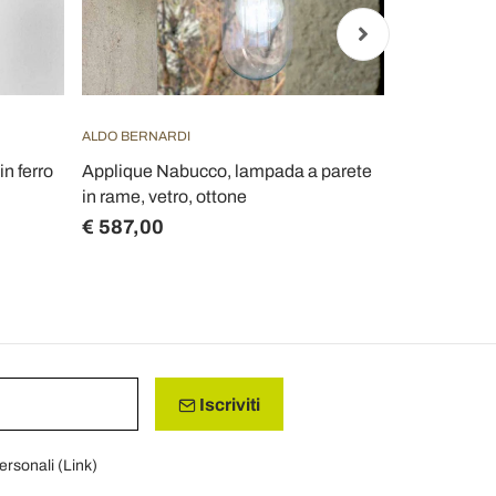
ALDO BERNARDI
FERROLUCE
n ferro
Applique Nabucco, lampada a parete
Applique ori
in rame, vetro, ottone
ceramica e 
€ 587,00
€ 257,00
Iscriviti
personali (
Link
)