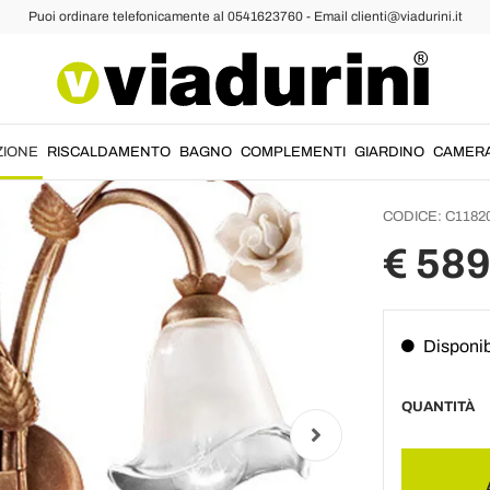
Puoi ordinare telefonicamente al 0541623760 - Email clienti@viadurini.it
pplique Vintage
Lampad
Ferro e
Cerami
ZIONE
RISCALDAMENTO
BAGNO
COMPLEMENTI
GIARDINO
CAMER
CODICE:
C1182
€ 589
Disponib
QUANTITÀ