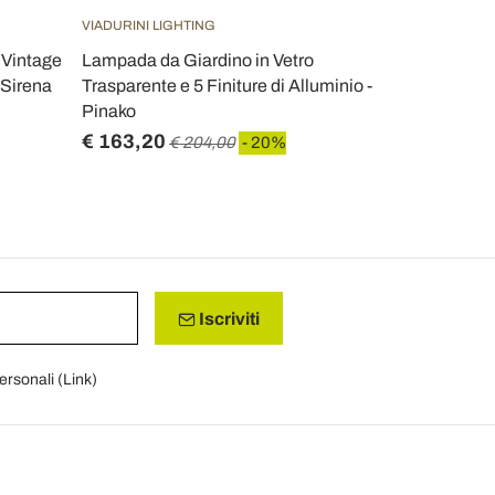
VIADURINI LIGHTING
TOSCOT
 Vintage
Lampada da Giardino in Vetro
Toscot Lido
 Sirena
Trasparente e 5 Finiture di Alluminio -
interno/est
Pinako
Italy
€ 163,20
€ 220,00
€ 204,00
- 20%
Iscriviti
personali (
Link
)