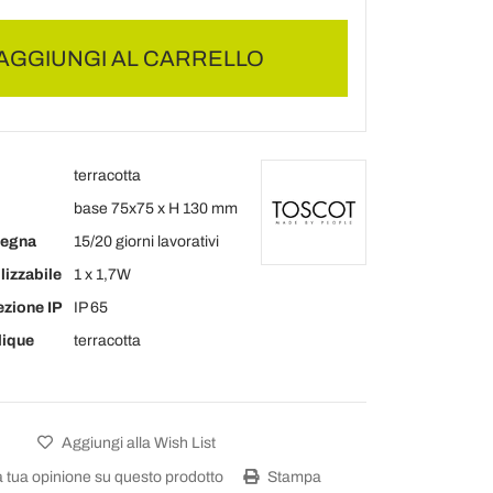
AGGIUNGI AL CARRELLO
terracotta
base 75x75 x H 130 mm
segna
15/20 giorni lavorativi
lizzabile
1 x 1,7W
ezione IP
IP 65
lique
terracotta
Aggiungi alla Wish List
a tua opinione su questo prodotto
Stampa