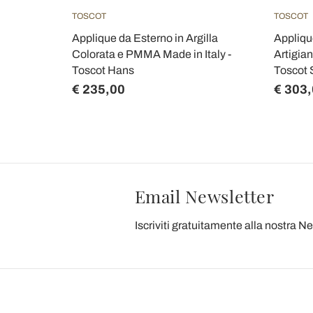
TOSCOT
TOSCOT
ro
Applique da Esterno in Argilla
Appliqu
 made in
Colorata e PMMA Made in Italy -
Artigian
Toscot Hans
Toscot 
€ 235,00
€ 303
Email Newsletter
Iscriviti gratuitamente alla nostra N