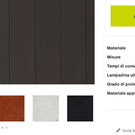
Materiale
Misure
Tempi di con
Lampadina uti
Grado di prot
Materiale app
Invia l