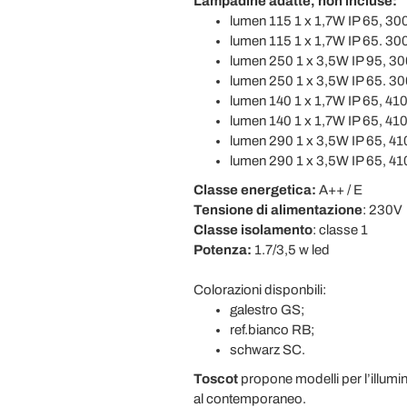
Lampadine adatte, non incluse:
lumen 115
1 x 1,7W IP 65, 30
lumen 115 1 x 1,7W IP 65. 300
lumen 250 1 x 3,5W IP 95, 30
lumen 250 1 x 3,5W IP 65. 30
lumen 140 1 x 1,7W IP 65, 41
lumen 140 1 x 1,7W IP 65, 41
lumen 290 1 x 3,5W IP 65, 41
lumen 290 1 x 3,5W IP 65, 41
Classe energetica:
A++ / E
Tensione di alimentazione
: 230V
Classe isolamento
: classe 1
Potenza:
1.7/3,5 w led
Colorazioni disponbili:
galestro GS;
ref.bianco RB;
schwarz SC.
Toscot
propone modelli per l’illumi
al contemporaneo.