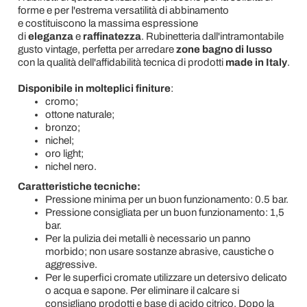
forme e per l'estrema versatilità di abbinamento
e costituiscono la massima espressione
di
eleganza
e
raffinatezza
. Rubinetteria dall'intramontabile
gusto vintage, perfetta per arredare
zone bagno di lusso
con la qualità dell'affidabilità tecnica di prodotti
made in Italy
.
Disponibile in molteplici finiture
:
cromo;
ottone naturale;
bronzo;
nichel;
oro light;
nichel nero.
Caratteristiche tecniche:
Pressione minima per un buon funzionamento: 0.5 bar.
Pressione consigliata per un buon funzionamento: 1,5
bar.
Per la pulizia dei metalli è necessario un panno
morbido; non usare sostanze abrasive, caustiche o
aggressive.
Per le superfici cromate utilizzare un detersivo delicato
o acqua e sapone. Per eliminare il calcare si
consigliano prodotti e base di acido citrico. Dopo la