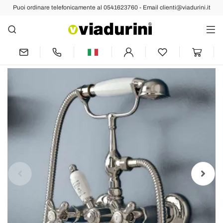
Puoi ordinare telefonicamente al 0541623760 - Email clienti@viadurini.it
Indietro
Prec
Succ
Gruppo Vasca da Bagno con Doccetta in
Ottone Artigianale - Ercolina